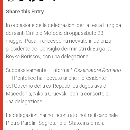
h
e
a
w
h
a
s
c
i
a
t
s
e
t
r
Share this Entry
s
e
b
t
e
A
n
o
e
p
g
o
r
In occasione delle celebrazioni per la festa liturgica
p
e
k
dei santi Cirillo e Metodio di oggi, sabato 23
r
maggio, Papa Francesco ha ricevuto in udienza il
presidente del Consiglio dei ministri di Bulgaria,
Boyko Borissov, con una delegazione.
Successivamente – informa
L’Osservatore Romano
– il Pontefice ha ricevuto anche il presidente
del Governo della ex Repubblica Jugoslava di
Macedonia, Nikola Gruevski, con la consorte e
una delegazione.
Le delegazioni hanno incontrato inoltre il cardinale
Pietro Parolin, Segretario di Stato, insieme a