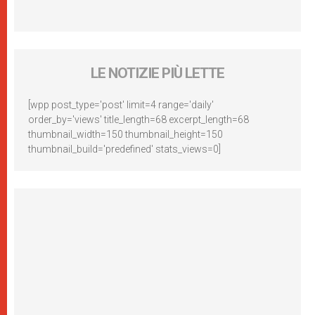
LE NOTIZIE PIÙ LETTE
[wpp post_type='post' limit=4 range='daily'
order_by='views' title_length=68 excerpt_length=68
thumbnail_width=150 thumbnail_height=150
thumbnail_build='predefined' stats_views=0]