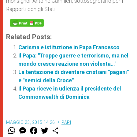
monsignor Antoine Camilleri, sotto­segretario per i
Rapporti con gli Stati.
Related Posts:
Carisma e istituzione in Papa Francesco
Il Papa: "Troppe guerre e terrorismo, ma nel
mondo cresce reazione non violenta…"
La tentazione di diventare cristiani "pagani"
e "nemici della Croce"
Il Papa riceve in udienza il presidente del
Commonwealth di Dominica
MAGGIO 23, 2015 14:26
PAPI
W
M
F
T
S
h
e
a
w
h