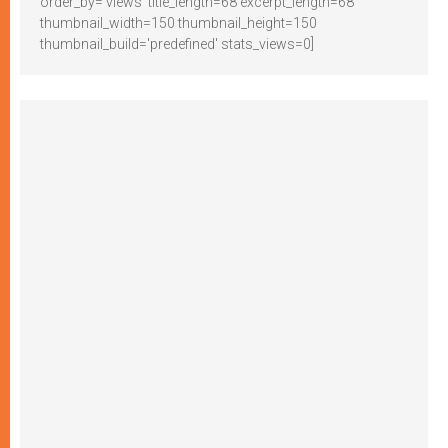
order_by='views' title_length=68 excerpt_length=68
thumbnail_width=150 thumbnail_height=150
thumbnail_build='predefined' stats_views=0]