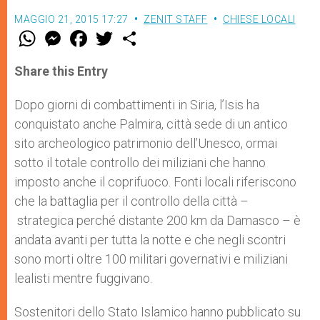
MAGGIO 21, 2015 17:27
ZENIT STAFF
CHIESE LOCALI
W
M
F
T
S
h
e
a
w
h
a
s
c
i
a
t
s
e
t
r
Share this Entry
s
e
b
t
e
A
n
o
e
p
g
o
r
Dopo giorni di combattimenti in Siria, l’Isis ha
p
e
k
conquistato anche Palmira, città sede di un antico
r
sito archeologico patrimonio dell’Unesco, ormai
sotto il totale controllo dei miliziani che hanno
imposto anche il coprifuoco. Fonti locali riferiscono
che la battaglia per il controllo della città –
strategica perché distante 200 km da Damasco – è
andata avanti per tutta la notte e che negli scontri
sono morti oltre 100 militari governativi e miliziani
lealisti mentre fuggivano.
Sostenitori dello Stato Islamico hanno pubblicato su