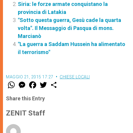
Siria: le forze armate conquistano la
provincia di Latakia
"Sotto questa guerra, Gesù cade la quarta
volta". Il Messaggio di Pasqua di mons.
Marcianò
"La guerra a Saddam Hussein ha alimentato
il terrorismo"
MAGGIO 21, 2015 17:27
CHIESE LOCALI
W
M
F
T
S
h
e
a
w
h
a
s
c
i
a
t
s
e
t
r
Share this Entry
s
e
b
t
e
A
n
o
e
p
g
o
r
ZENIT Staff
p
e
k
r