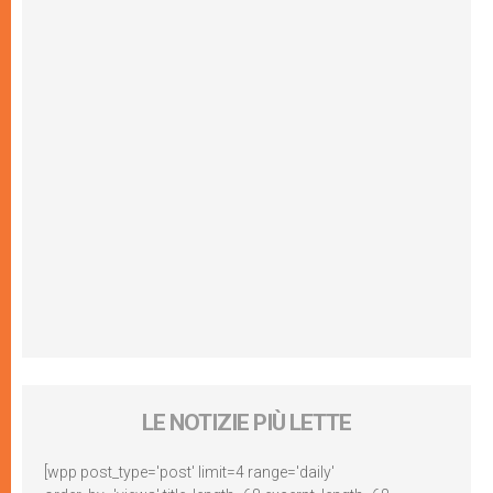
LE NOTIZIE PIÙ LETTE
[wpp post_type='post' limit=4 range='daily'