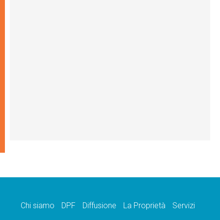
Chi siamo
DPF
Diffusione
La Proprietà
Servizi