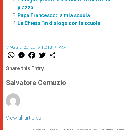
piazza
Papa Francesco: la mia scuola
La Chiesa "in dialogo con la scuola"
MAGGIO 20, 2015 10:18
PAPI
W
M
F
T
S
h
e
a
w
h
a
s
c
i
a
t
s
e
t
r
Share this Entry
s
e
b
t
e
A
n
o
e
p
g
o
r
Salvatore Cernuzio
p
e
k
r
View all articles