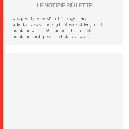
LE NOTIZIE PIÙ LETTE
[wpp post_type='post' limit=4 range='daily'
order_by='views' title_length=68 excerpt_length=68
thumbnail_width=150 thumbnail_height=150
thumbnail_build='predefined' stats_views=0]