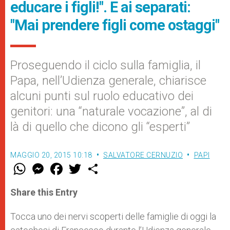
educare i figli!". E ai separati:
"Mai prendere figli come ostaggi"
Proseguendo il ciclo sulla famiglia, il
Papa, nell’Udienza generale, chiarisce
alcuni punti sul ruolo educativo dei
genitori: una “naturale vocazione”, al di
là di quello che dicono gli “esperti”
MAGGIO 20, 2015 10:18
SALVATORE CERNUZIO
PAPI
W
M
F
T
S
h
e
a
w
h
a
s
c
i
a
t
s
e
t
r
Share this Entry
s
e
b
t
e
A
n
o
e
p
g
o
r
Tocca uno dei nervi scoperti delle famiglie di oggi la
p
e
k