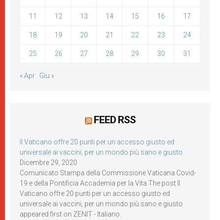
11
12
13
14
15
16
17
18
19
20
21
22
23
24
25
26
27
28
29
30
31
« Apr
Giu »
FEED RSS
Il Vaticano offre 20 punti per un accesso giusto ed
universale ai vaccini, per un mondo più sano e giusto
Dicembre 29, 2020
Comunicato Stampa della Commissione Vaticana Covid-
19 e della Pontificia Accademia per la Vita The post Il
Vaticano offre 20 punti per un accesso giusto ed
universale ai vaccini, per un mondo più sano e giusto
appeared first on ZENIT - Italiano.