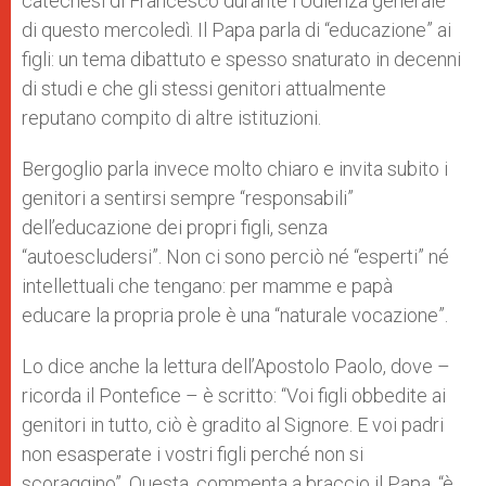
catechesi di Francesco durante l’Udienza generale
r
di questo mercoledì. Il Papa parla di “educazione” ai
figli: un tema dibattuto e spesso snaturato in decenni
di studi e che gli stessi genitori attualmente
reputano compito di altre istituzioni.
Bergoglio parla invece molto chiaro e invita subito i
genitori a sentirsi sempre “responsabili”
dell’educazione dei propri figli, senza
“autoescludersi”. Non ci sono perciò né “esperti” né
intellettuali che tengano: per mamme e papà
educare la propria prole è una “naturale vocazione”.
Lo dice anche la lettura dell’Apostolo Paolo, dove –
ricorda il Pontefice – è scritto: “Voi figli obbedite ai
genitori in tutto, ciò è gradito al Signore. E voi padri
non esasperate i vostri figli perché non si
scoraggino”. Questa, commenta a braccio il Papa, “è