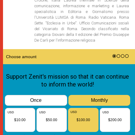
Crotone, Italia Laurea triennale in Scienze della
comunicazione, informazione e marketing e Laurea
specialistica in Editoria e Giornalismo presso
l'Università LUMSA di Roma. Radio Vaticana. Roma
Sette. "Ecclesia in Urbe". Ufficio Comunicazioni sociali
del Vicariato di Roma. Secondo classificato nella
categoria Giovani della II edizione del Premio Giuseppe
De Carli per l'informazione religiosa