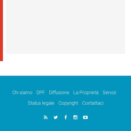
Chi siamo
DPF
Diffusione
La Proprietà
Servizi
Status legale
Copyright
Contattaci