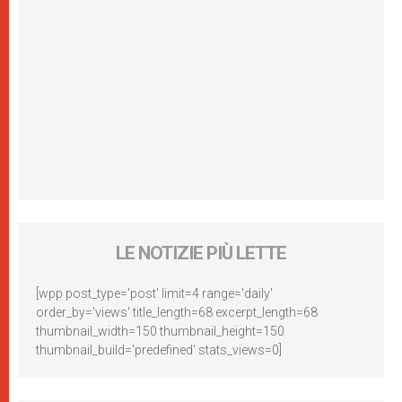
LE NOTIZIE PIÙ LETTE
[wpp post_type='post' limit=4 range='daily'
order_by='views' title_length=68 excerpt_length=68
thumbnail_width=150 thumbnail_height=150
thumbnail_build='predefined' stats_views=0]