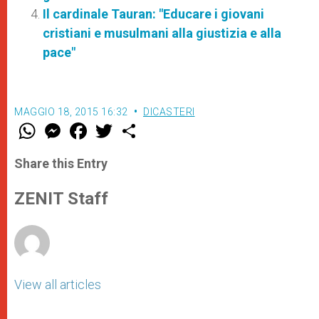
Il cardinale Tauran: "Educare i giovani
cristiani e musulmani alla giustizia e alla
pace"
MAGGIO 18, 2015 16:32
DICASTERI
W
M
F
T
S
h
e
a
w
h
a
s
c
i
a
t
s
e
t
r
Share this Entry
s
e
b
t
e
A
n
o
e
p
g
o
r
ZENIT Staff
p
e
k
r
View all articles