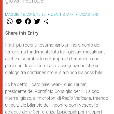
giovani europei
MAGGIO 18, 2015 16:32
ZENIT STAFF
DICASTERI
W
M
F
T
S
h
e
a
w
h
a
s
c
i
a
t
s
e
t
r
Share this Entry
s
e
b
t
e
A
n
o
e
p
g
o
r
I fatti più recenti testimoniano un incremento del
p
e
k
terrorismo fondamentalista tra i giovani musulmani,
r
anche e soprattutto in Europa. Un fenomeno che
però non deve indurre alla rassegnazione che un
dialogo tra cristianesimo e islam non sia possibile.
Lo ha detto il cardinale Jean-Louis Tauran,
presidente del Pontificio Consiglio per il Dialogo
Interreligioso, ai microfoni di
Radio Vaticana
, traendo
un parziale bilancio dell’incontro con i vescovi e i
delegati delle Conferenze Episcopali per i rapporti