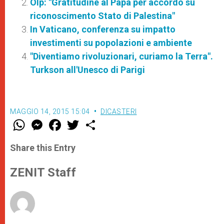
Olp: "Gratitudine al Papa per accordo su
riconoscimento Stato di Palestina"
In Vaticano, conferenza su impatto
investimenti su popolazioni e ambiente
"Diventiamo rivoluzionari, curiamo la Terra".
Turkson all'Unesco di Parigi
MAGGIO 14, 2015 15:04
DICASTERI
W
M
F
T
S
h
e
a
w
h
a
s
c
i
a
t
s
e
t
r
Share this Entry
s
e
b
t
e
A
n
o
e
p
g
o
r
ZENIT Staff
p
e
k
r