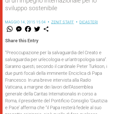
di un impegno internazionale per lo
sviluppo sostenibile
MAGGIO 14, 2015 15:04
ZENIT STAFF
DICASTERI
W
M
F
T
S
h
e
a
w
h
a
s
c
i
a
t
s
e
t
r
Share this Entry
s
e
b
t
e
A
n
o
e
p
g
o
r
“Preoccupazione per la salvaguardia del Creato e
p
e
k
salvaguardia per un’ecologia e un’antropologia sana”.
r
Saranno questi, secondo il cardinale Peter Turkson, i
due punti focali della imminente Enciclica di Papa
Francesco. In una breve intervista alla
Radio
Vaticana
, a margine dei lavori dell’Assemblea
generale della Caritas Internationalis in corso a
Roma, il presidente del Pontificio Consiglio ‘Giustizia
e Pace’ afferma che “il Papa resterà fedele al suo