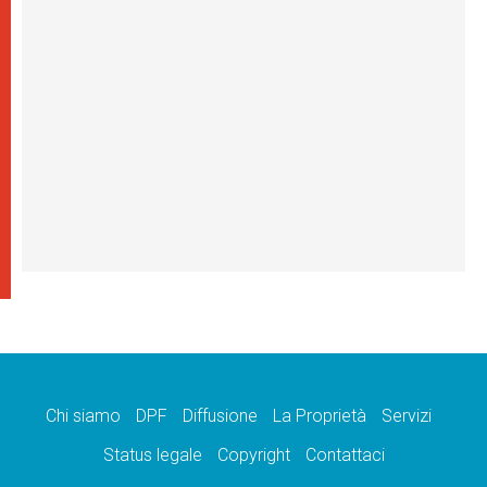
Chi siamo
DPF
Diffusione
La Proprietà
Servizi
Status legale
Copyright
Contattaci