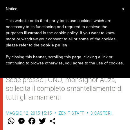
IT
Notice
x
This website or its third party tools use cookies, which are
necessary to its functioning and required to achieve the
purposes illustrated in the cookie policy. If you want to know
Nucleare: la “deterrenza” è
more or withdraw your consent to all or some of the cookies,
please refer to the
cookie policy
.
un’illusione
By closing this banner, scrolling this page, clicking a link or
continuing to browse otherwise, you agree to the use of cookies.
L’osservatore permanente della Santa
Sede presso l’ONU, monsignor Auza,
sollecita il completo smantellamento di
tutti gli armamenti
MAGGIO 12, 2015 15:15
ZENIT STAFF
DICASTERI
W
M
F
T
S
h
e
a
w
h
a
s
c
i
a