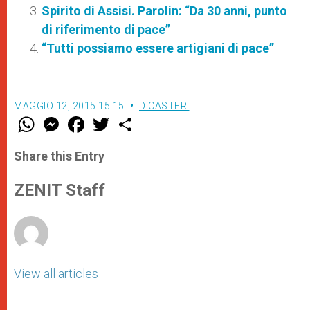
Spirito di Assisi. Parolin: “Da 30 anni, punto
di riferimento di pace”
“Tutti possiamo essere artigiani di pace”
MAGGIO 12, 2015 15:15
DICASTERI
W
M
F
T
S
h
e
a
w
h
a
s
c
i
a
t
s
e
t
r
Share this Entry
s
e
b
t
e
A
n
o
e
p
g
o
r
ZENIT Staff
p
e
k
r
View all articles