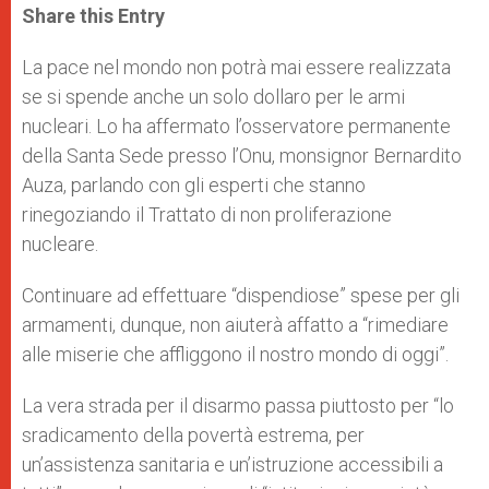
t
s
e
t
r
Share this Entry
s
e
b
t
e
A
n
o
e
p
g
o
r
La pace nel mondo non potrà mai essere realizzata
p
e
k
se si spende anche un solo dollaro per le armi
r
nucleari. Lo ha affermato l’osservatore permanente
della Santa Sede presso l’Onu, monsignor Bernardito
Auza, parlando con gli esperti che stanno
rinegoziando il Trattato di non proliferazione
nucleare.
Continuare ad effettuare “dispendiose” spese per gli
armamenti, dunque, non aiuterà affatto a “rimediare
alle miserie che affliggono il nostro mondo di oggi”.
La vera strada per il disarmo passa piuttosto per “lo
sradicamento della povertà estrema, per
un’assistenza sanitaria e un’istruzione accessibili a