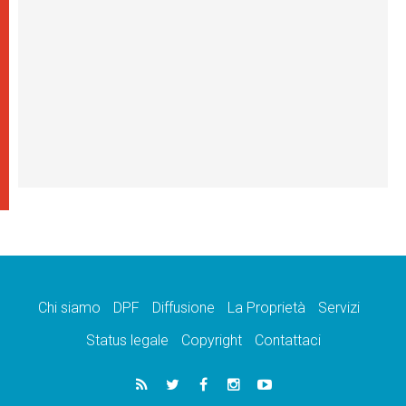
Chi siamo
DPF
Diffusione
La Proprietà
Servizi
Status legale
Copyright
Contattaci