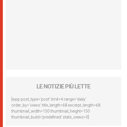
LE NOTIZIE PIÙ LETTE
[wpp post_type='post' limit=4 range='daily'
order_by='views' title_length=68 excerpt_length=68
thumbnail_width=150 thumbnail_height=150
thumbnail_build='predefined' stats_views=0]