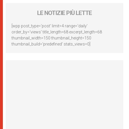
LE NOTIZIE PIÙ LETTE
[wpp post_type='post' limit=4 range='daily'
order_by='views' title_length=68 excerpt_length=68
thumbnail_width=150 thumbnail_height=150
thumbnail_build='predefined' stats_views=0]