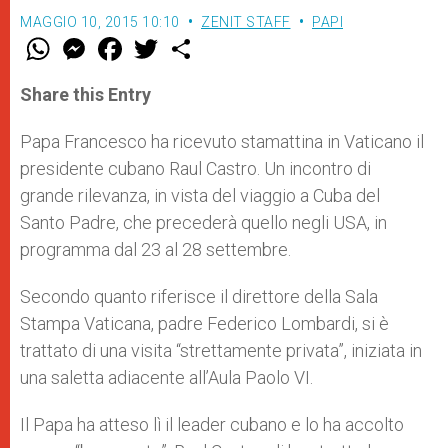
MAGGIO 10, 2015 10:10
ZENIT STAFF
PAPI
W
M
F
T
S
h
e
a
w
h
a
s
c
i
a
t
s
e
t
r
Share this Entry
s
e
b
t
e
A
n
o
e
p
g
o
r
Papa Francesco ha ricevuto stamattina in Vaticano il
p
e
k
presidente cubano Raul Castro. Un incontro di
r
grande rilevanza, in vista del viaggio a Cuba del
Santo Padre, che precederà quello negli USA, in
programma dal 23 al 28 settembre.
Secondo quanto riferisce il direttore della Sala
Stampa Vaticana, padre Federico Lombardi, si è
trattato di una visita “strettamente privata”, iniziata in
una saletta adiacente all’Aula Paolo VI.
Il Papa ha atteso lì il leader cubano e lo ha accolto