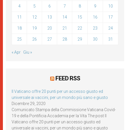
4
5
6
7
8
9
10
11
12
13
14
15
16
17
18
19
20
21
22
23
24
25
26
27
28
29
30
31
« Apr
Giu »
FEED RSS
Il Vaticano offre 20 punti per un accesso giusto ed
universale ai vaccini, per un mondo più sano e giusto
Dicembre 29, 2020
Comunicato Stampa della Commissione Vaticana Covid-
19 e della Pontificia Accademia per la Vita The post Il
Vaticano offre 20 punti per un accesso giusto ed
universale ai vaccini, per un mondo più sano e giusto