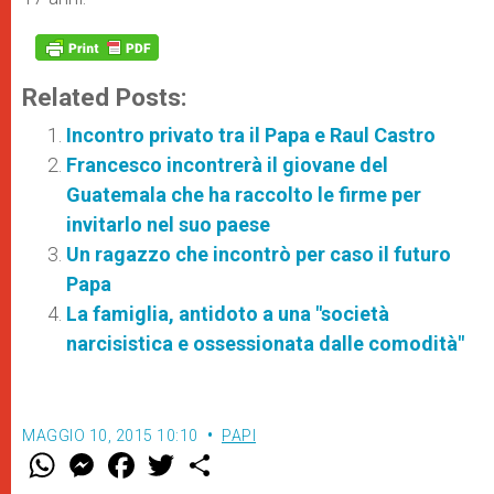
Related Posts:
Incontro privato tra il Papa e Raul Castro
Francesco incontrerà il giovane del
Guatemala che ha raccolto le firme per
invitarlo nel suo paese
Un ragazzo che incontrò per caso il futuro
Papa
La famiglia, antidoto a una "società
narcisistica e ossessionata dalle comodità"
MAGGIO 10, 2015 10:10
PAPI
W
M
F
T
S
h
e
a
w
h
a
s
c
i
a