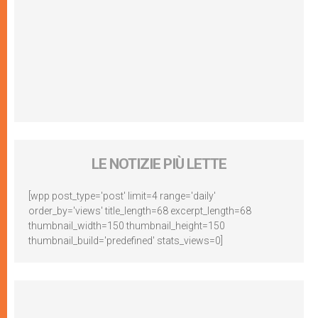
LE NOTIZIE PIÙ LETTE
[wpp post_type='post' limit=4 range='daily'
order_by='views' title_length=68 excerpt_length=68
thumbnail_width=150 thumbnail_height=150
thumbnail_build='predefined' stats_views=0]