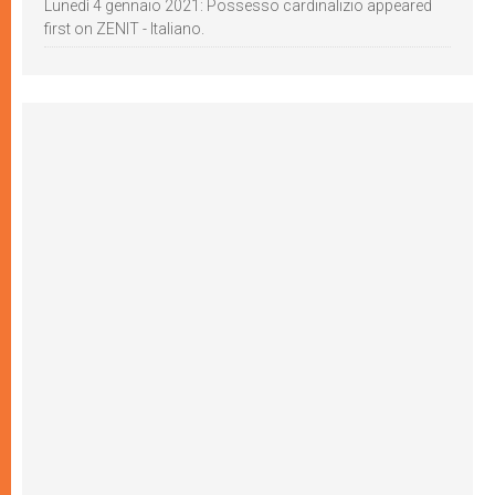
Lunedì 4 gennaio 2021: Possesso cardinalizio appeared
first on ZENIT - Italiano.