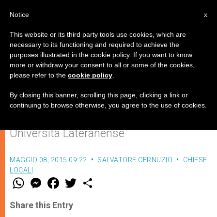
IT
Notice
x
This website or its third party tools use cookies, which are
necessary to its functioning and required to achieve the
purposes illustrated in the cookie policy. If you want to know
Dal Covolo: "Per i giovani d'oggi ci
more or withdraw your consent to all or some of the cookies,
please refer to the
cookie policy
.
vorrebbe un nuovo Don Bosco"
By closing this banner, scrolling this page, clicking a link or
continuing to browse otherwise, you agree to the use of cookies.
Intervista al rettore della Pontificia
Università Lateranense
MAGGIO 08, 2015 09:22
SALVATORE CERNUZIO
CHIESE
LOCALI
W
M
F
T
S
h
e
a
w
h
a
s
c
i
a
t
s
e
t
r
Share this Entry
s
e
b
t
e