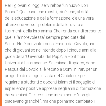
A
n
o
e
p
g
o
r
Per i giovani di oggi servirebbe “un nuovo Don
p
e
k
Bosco”. Qualcuno che mostri, cioè, che, al di là
r
della educazione e della formazione, c’è una vera
attenzione verso i problemi della loro vita e
i tormenti della loro anima. Che renda quindi presente
quella “amorevolezza” sempre predicata dal
Santo. Ne è convinto mons. Enrico dal Covolo, uno
che di giovani se ne intende dopo i cinque anni alla
guida della ‘Università del Papa’, la Pontificia
Università Lateranense. Salesiano di spicco, dopo
Pasqua dal Covolo si è recato a Qom, in Iran, per un
progetto di dialogo in vista del Giubileo e per
regalare a studenti e docenti islamici il bagaglio di
esperienze positive apprese negli anni di formazione
dai salesiani. Gli stessi che inizialmente “non gli
piacevano granché”, ma che poi hanno cambiato il