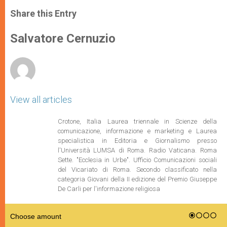
a
s
c
i
a
t
s
e
t
r
Share this Entry
s
e
b
t
e
A
n
o
e
p
g
o
r
Salvatore Cernuzio
p
e
k
r
View all articles
Crotone, Italia Laurea triennale in Scienze della
comunicazione, informazione e marketing e Laurea
specialistica in Editoria e Giornalismo presso
l'Università LUMSA di Roma. Radio Vaticana. Roma
Sette. "Ecclesia in Urbe". Ufficio Comunicazioni sociali
del Vicariato di Roma. Secondo classificato nella
categoria Giovani della II edizione del Premio Giuseppe
De Carli per l'informazione religiosa