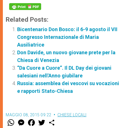
Related Posts:
Bicentenario Don Bosco: il 6-9 agosto il VII
Congresso Internazionale di Maria
Ausiliatrice
Don Davide, un nuovo giovane prete per la
Chiesa di Venezia
“Da Cuore a Cuore”. Il DL Day dei giovani
salesiani nell'Anno giubilare
Russia: assemblea dei vescovi su vocazioni
e rapporti Stato-Chiesa
MAGGIO 08, 2015 09:22
CHIESE LOCALI
W
M
F
T
S
h
e
a
w
h