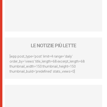
LE NOTIZIE PIÙ LETTE
[wpp post_type='post' limit=4 range='daily'
order_by='views' title_length=68 excerpt_length=68
thumbnail_width=150 thumbnail_height=150
thumbnail_build='predefined' stats_views=0]