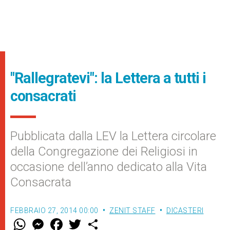
"Rallegratevi": la Lettera a tutti i
consacrati
Pubblicata dalla LEV la Lettera circolare
della Congregazione dei Religiosi in
occasione dell’anno dedicato alla Vita
Consacrata
FEBBRAIO 27, 2014 00:00
ZENIT STAFF
DICASTERI
W
M
F
T
S
h
e
a
w
h