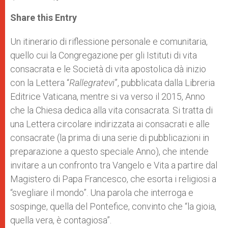
a
s
c
i
a
t
s
e
t
r
Share this Entry
s
e
b
t
e
A
n
o
e
p
g
o
r
Un itinerario di riflessione personale e comunitaria,
p
e
k
quello cui la Congregazione per gli Istituti di vita
r
consacrata e le Società di vita apostolica dà inizio
con la Lettera “
Rallegratevi
”, pubblicata dalla Libreria
Editrice Vaticana, mentre si va verso il 2015, Anno
che la Chiesa dedica alla vita consacrata. Si tratta di
una Lettera circolare indirizzata ai consacrati e alle
consacrate (la prima di una serie di pubblicazioni in
preparazione a questo speciale Anno), che intende
invitare a un confronto tra Vangelo e Vita a partire dal
Magistero di Papa Francesco, che esorta i religiosi a
“svegliare il mondo”. Una parola che interroga e
sospinge, quella del Pontefice, convinto che “la gioia,
quella vera, è contagiosa”.