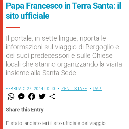
Papa Francesco in Terra Santa: il
sito ufficiale
Il portale, in sette lingue, riporta le
informazioni sul viaggio di Bergoglio e
dei suoi predecessori e sulle Chiese
locali che stanno organizzando la visita
insieme alla Santa Sede
FEBBRAIO 27, 2014 00:00
ZENIT STAFF
PAPI
W
M
F
T
S
h
e
a
w
h
a
s
c
i
a
t
s
e
t
r
Share this Entry
s
e
b
t
e
A
n
o
e
p
g
o
r
E’ stato lanciato ieri il sito ufficiale del viaggio
p
e
k