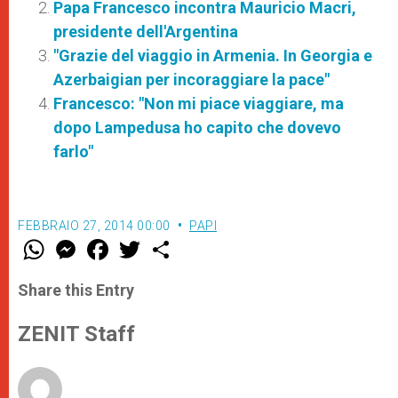
Papa Francesco incontra Mauricio Macri,
presidente dell'Argentina
"Grazie del viaggio in Armenia. In Georgia e
Azerbaigian per incoraggiare la pace"
Francesco: "Non mi piace viaggiare, ma
dopo Lampedusa ho capito che dovevo
farlo"
FEBBRAIO 27, 2014 00:00
PAPI
W
M
F
T
S
h
e
a
w
h
a
s
c
i
a
t
s
e
t
r
Share this Entry
s
e
b
t
e
A
n
o
e
p
g
o
r
ZENIT Staff
p
e
k
r