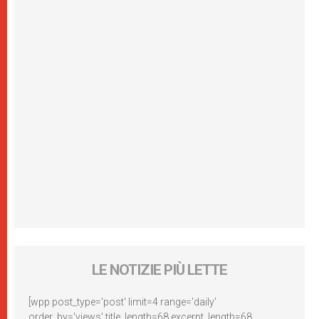
LE NOTIZIE PIÙ LETTE
[wpp post_type='post' limit=4 range='daily'
order_by='views' title_length=68 excerpt_length=68