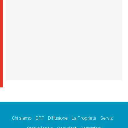
Chi siamo
DPF
Diffusione
La Proprietà
Servizi