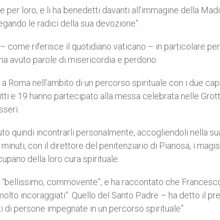
e per loro, e li ha benedetti davanti all’immagine della Ma
iegando le radici della sua devozione”.
 – come riferisce il quotidiano vaticano – in particolare per
ha avuto parole di misericordia e perdono.
io a Roma nell’ambito di un percorso spirituale con i due cap
 tutti e 19 hanno partecipato alla messa celebrata nelle Grot
sseri.
uto quindi incontrarli personalmente, accogliendoli nella su
minuti, con il direttore del penitenziario di Pianosa, i magist
upano della loro cura spirituale.
tro “bellissimo, commovente”, e ha raccontato che Francesc
a molto incoraggiati”. Quello del Santo Padre – ha detto il pr
ti di persone impegnate in un percorso spirituale”.