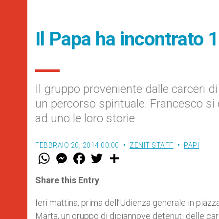
Il Papa ha incontrato 
Il gruppo proveniente dalle carceri d
un percorso spirituale. Francesco si 
ad uno le loro storie
FEBBRAIO 20, 2014 00:00
ZENIT STAFF
PAPI
W
M
F
T
S
h
e
a
w
h
a
s
c
i
a
t
s
e
t
r
Share this Entry
s
e
b
t
e
A
n
o
e
p
g
o
r
Ieri mattina, prima dell’Udienza generale in pia
p
e
k
Marta, un gruppo di diciannove detenuti delle ca
r