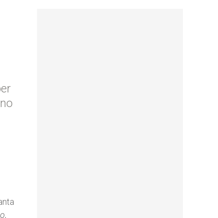
per
uno
anta
no
,