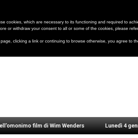
A
CHIESA E MONDO
DOCUMENTI
 use cookies, which are necessary to its functioning and required to achi
ore or withdraw your consent to all or some of the cookies, please refe
s page, clicking a link or continuing to browse otherwise, you agree to t
mo film di Wim Wenders
Lunedì 4 gennaio 2021: 