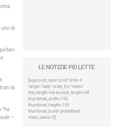
donna
 uno di
pellani
te
LE NOTIZIE PIÙ LETTE
a
[wpp post_type='post' limit=4
range='daily' order_by='views'
rati di
title_length=68 excerpt_length=68
thumbnail_width=150
thumbnail_height=150
o “ha
thumbnail_build='predefined'
esule –
stats_views=0]