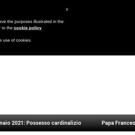
IT
x
MISSIONE
eve the purposes illustrated in the
r to the
cookie policy
.
he use of cookies.
Possesso cardinalizio
Papa Francesco: Motu Pr