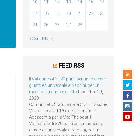
10
11
12
13
14
15
16
17
18
19
20
21
22
23
24
25
26
27
28
« Gen
Mar »
FEED RSS
Il Vaticano offre 20 punti per un accesso
giusto ed universale ai vaccini, per un
mondo più sano e giusto
Dicembre 29,
2020
Comunicato Stampa della Commissione
Vaticana Covid-19 e della Pontificia
Accademia per la Vita The post Il
Vaticano offre 20 punti per un accesso
giusto ed universale ai vaccini, per un