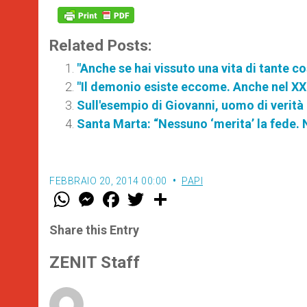
Related Posts:
"Anche se hai vissuto una vita di tante co
"Il demonio esiste eccome. Anche nel XXI
Sull'esempio di Giovanni, uomo di verità 
Santa Marta: “Nessuno ‘merita’ la fede.
FEBBRAIO 20, 2014 00:00
PAPI
W
M
F
T
S
h
e
a
w
h
a
s
c
i
a
t
s
e
t
r
Share this Entry
s
e
b
t
e
A
n
o
e
p
g
o
r
ZENIT Staff
p
e
k
r