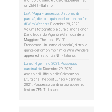
mondo più sano e giusto appeared first
on ZENIT - Italiano.
LEV: “Papa Francesco. Un uomo di
parola”, dietro le quinte dell’omonimo film
di Wim Wenders
Dicembre 29, 2020
Volume fotografico a cura di monsignor
Dario Edoardo Viganò e Gianluca della
Maggiore The post LEV: “Papa
Francesco. Un uomo di parola”, dietro le
quinte dell’omonimo film di Wim Wenders
appeared first on ZENIT - Italiano.
Lunedì 4 gennaio 2021: Possesso
cardinalizio
Dicembre 29, 2020
Avviso dell’Ufficio delle Celebrazioni
Liturgiche The post Lunedì 4 gennaio
2021: Possesso cardinalizio appeared
first on ZENIT - Italiano.