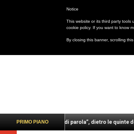
Notice
PAPA FRANCESCO
ROM
This website or its third party tools
cookie policy. If you want to know m
By closing this banner, scrolling thi
sco. Un uomo di parola”, dietro le quinte dell’omoni
PRIMO PIANO