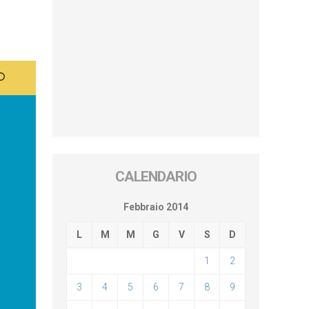
CALENDARIO
Febbraio 2014
L
M
M
G
V
S
D
1
2
3
4
5
6
7
8
9