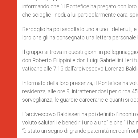
informando che “il Pontefice ha pregato con loro 
che scioglie i nodi, a lui particolarmente cara, sp
Bergoglio ha poi ascoltato uno a uno i detenuti, e
loro che gli ha consegnato una lettera personale 
Il gruppo si trova in questi giorni in pellegrinagg
don Roberto Filippini e don Luigi Gabriellini. Ieri
vaticane alle 7.15 dall’arcivescovo Lorenzo Baldi
Informato della loro presenza, il Pontefice ha vol
residenza, alle ore 9, intrattenendosi per circa 45 
sorveglianza, le guardie carcerarie e quanti si occ
L’arcivescovo Baldisseri ha poi definito l’incon
voluto salutarli e benedirli uno a uno” e che “li h
“è stato un segno di grande paternità nei confron