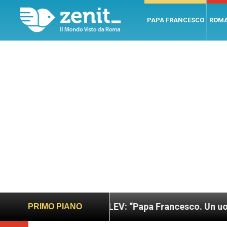
PAPA FRANCESCO
ROM
iusto
LEV: “Papa Francesco. Un uomo di parola”
PRIMO PIANO