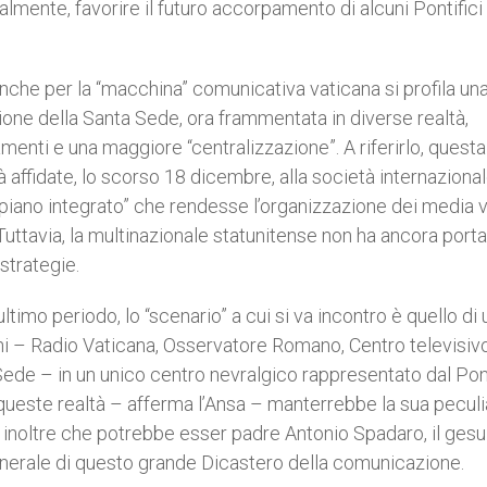
almente, favorire il futuro accorpamento di alcuni Pontifici
 anche per la “macchina” comunicativa vaticana si profila un
one della Santa Sede, ora frammentata in diverse realtà,
enti e una maggiore “centralizzazione”. A riferirlo, questa 
già affidate, lo scorso 18 dicembre, alla società internaziona
piano integrato” che rendesse l’organizzazione dei media v
uttavia, la multinazionale statunitense non ha ancora porta
strategie.
timo periodo, lo “scenario” a cui si va incontro è quello di 
cani – Radio Vaticana, Osservatore Romano, Centro televisiv
ede – in un unico centro nevralgico rappresentato dal Pont
queste realtà – afferma l’Ansa – manterrebbe la sua peculi
 inoltre che potrebbe esser padre Antonio Spadaro, il gesu
generale di questo grande Dicastero della comunicazione.