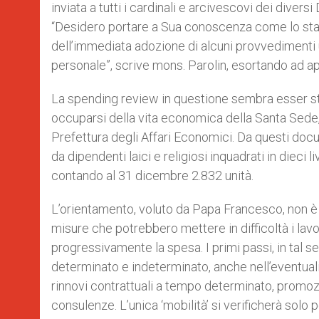
inviata a tutti i cardinali e arcivescovi dei divers
“Desidero portare a Sua conoscenza come lo stato
dell’immediata adozione di alcuni provvedimenti u
personale”, scrive mons. Parolin, esortando ad ap
La spending review in questione sembra esser stat
occuparsi della vita economica della Santa Sede, d
Prefettura degli Affari Economici. Da questi do
da dipendenti laici e religiosi inquadrati in dieci 
contando al 31 dicembre 2.832 unità.
L’orientamento, voluto da Papa Francesco, non è p
misure che potrebbero mettere in difficoltà i lavora
progressivamente la spesa. I primi passi, in tal s
determinato e indeterminato, anche nell’eventualit
rinnovi contrattuali a tempo determinato, promozio
consulenze. L’unica ‘mobilità’ si verificherà solo p