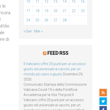
10
11
12
13
14
15
16
e le
17
18
19
20
21
22
23
ancora
l
24
25
26
27
28
ttilio
« Gen
Mar »
ale
re di
FEED RSS
Il Vaticano offre 20 punti per un accesso
giusto ed universale ai vaccini, per un
mondo più sano e giusto
Dicembre 29,
2020
Comunicato Stampa della Commissione
Vaticana Covid-19 e della Pontificia
Accademia per la Vita The post Il
Vaticano offre 20 punti per un accesso
giusto ed universale ai vaccini, per un