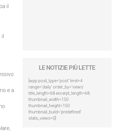
pa il
il
o
LE NOTIZIE PIÙ LETTE
cessivo
[wpp post_type='post' limit=4
range='daily' order_by='views'
rio e a
title_length=68 excerpt_length=68
thumbnail_width=150
ano
thumbnail_height=150
thumbnail_build='predefined'
stats_views=0]
lare,