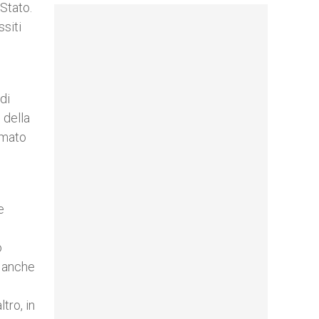
 Stato.
siti
di
 della
rmato
e
o
i anche
tro, in