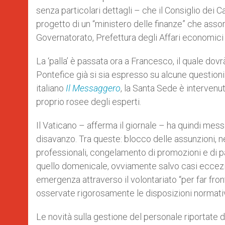
senza particolari dettagli – che il Consiglio dei Ca
progetto di un “ministero delle finanze” che asso
Governatorato, Prefettura degli Affari economici e
La ‘palla’ è passata ora a Francesco, il quale dov
Pontefice già si sia espresso su alcune question
italiano
Il Messaggero
, la Santa Sede è intervenu
proprio rosee degli esperti.
Il Vaticano – afferma il giornale – ha quindi mes
disavanzo. Tra queste: blocco delle assunzioni, n
professionali, congelamento di promozioni e di pass
quello domenicale, ovviamente salvo casi eccezion
emergenza attraverso il volontariato “per far fr
osservate rigorosamente le disposizioni normativ
Le novità sulla gestione del personale riportate 