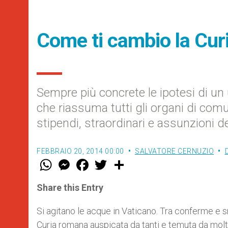
Come ti cambio la Cur
Sempre più concrete le ipotesi di un 
che riassuma tutti gli organi di com
stipendi, straordinari e assunzioni d
FEBBRAIO 20, 2014 00:00
SALVATORE CERNUZIO
W
M
F
T
S
h
e
a
w
h
a
s
c
i
a
t
s
e
t
r
Share this Entry
s
e
b
t
e
A
n
o
e
p
g
o
r
Si agitano le acque in Vaticano. Tra conferme e s
p
e
k
Curia romana auspicata da tanti e temuta da molti d
r