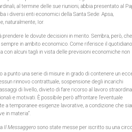
rdinali, al termine delle sue riunioni, abbia presentato al Pa
rba i diversi enti economici della Santa Sede: Apsa,
, naturalmente, Ior.
rà prendere le dovute decisioni in merito. Sembra, però, che 
i sempre in ambito economico. Come riferisce il quotidian
ta con alcuni tagli in vista delle previsioni economiche non
so a punto una serie di misure in grado di contenere un ec
essun rinnovo contrattuale, sospensione degli incarichi
aggi di livello, divieto di fare ricorso al lavoro straordina
ali e motivati. È possibile però affrontare l’eventuale
onte a temporanee esigenze lavorative, a condizione che si
e in materia”.
da
Il Messaggero
sono state messe per iscritto su una circo