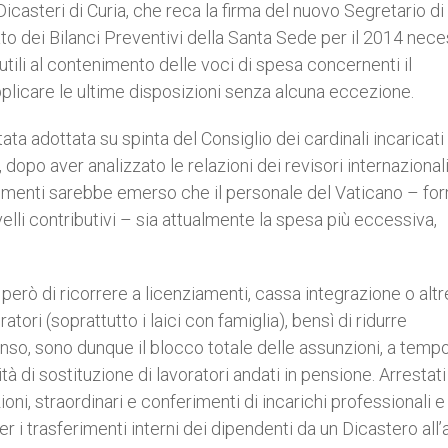
i Dicasteri di Curia, che reca la firma del nuovo Segretario di
 dei Bilanci Preventivi della Santa Sede per il 2014 neces
tili al contenimento delle voci di spesa concernenti il
plicare le ultime disposizioni senza alcuna eccezione.
a adottata su spinta del Consiglio dei cardinali incaricati 
opo aver analizzato le relazioni dei revisori internazionali
cumenti sarebbe emerso che il personale del Vaticano – fo
livelli contributivi – sia attualmente la spesa più eccessiva,
erò di ricorrere a licenziamenti, cassa integrazione o altr
tori (soprattutto i laici con famiglia), bensì di ridurre
enso, sono dunque il blocco totale delle assunzioni, a temp
à di sostituzione di lavoratori andati in pensione. Arrestat
ni, straordinari e conferimenti di incarichi professionali e
er i trasferimenti interni dei dipendenti da un Dicastero all’al