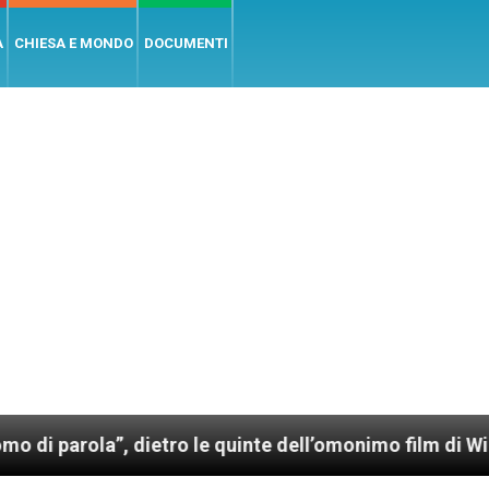
A
CHIESA E MONDO
DOCUMENTI
, dietro le quinte dell’omonimo film di Wim Wenders