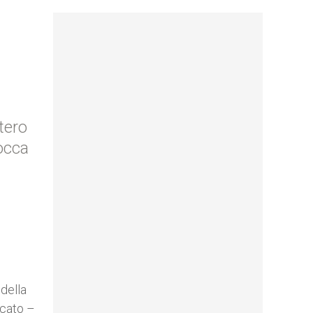
tero
locca
della
icato –