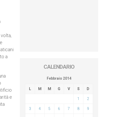
a
volta,
le
aticani
to a
CALENDARIO
una
Febbraio 2014
o
L
M
M
G
V
S
D
ificio
arità e
1
2
ita
3
4
5
6
7
8
9