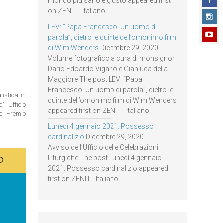
mondo più sano e giusto appeared first
on ZENIT - Italiano.
LEV: “Papa Francesco. Un uomo di
parola”, dietro le quinte dell’omonimo film
di Wim Wenders
Dicembre 29, 2020
Volume fotografico a cura di monsignor
Dario Edoardo Viganò e Gianluca della
Maggiore The post LEV: “Papa
Francesco. Un uomo di parola”, dietro le
istica in
quinte dell’omonimo film di Wim Wenders
. Ufficio
appeared first on ZENIT - Italiano.
del Premio
Lunedì 4 gennaio 2021: Possesso
cardinalizio
Dicembre 29, 2020
Avviso dell’Ufficio delle Celebrazioni
Liturgiche The post Lunedì 4 gennaio
2021: Possesso cardinalizio appeared
first on ZENIT - Italiano.