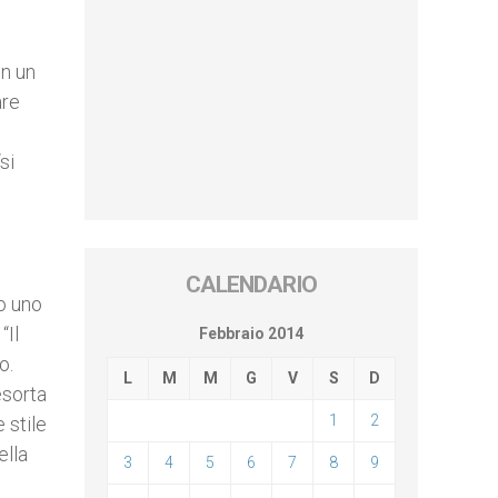
In un
are
o
si
CALENDARIO
to uno
“Il
Febbraio 2014
o.
L
M
M
G
V
S
D
esorta
1
2
 stile
ella
3
4
5
6
7
8
9