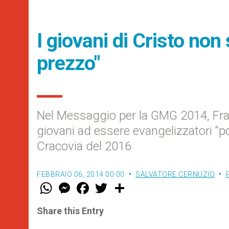
I giovani di Cristo non
prezzo"
Nel Messaggio per la GMG 2014, Franc
giovani ad essere evangelizzatori “pov
Cracovia del 2016
FEBBRAIO 06, 2014 00:00
SALVATORE CERNUZIO
W
M
F
T
S
h
e
a
w
h
a
s
c
i
a
t
s
e
t
r
Share this Entry
s
e
b
t
e
A
n
o
e