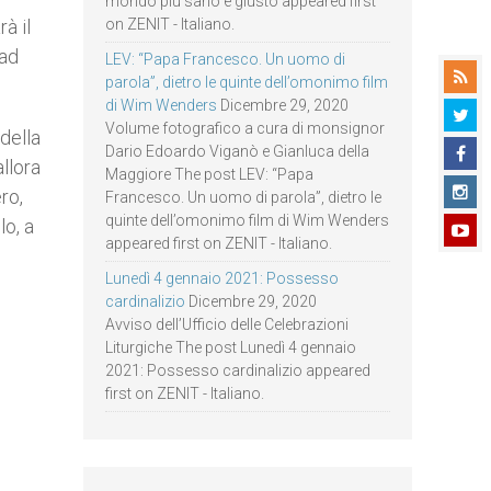
mondo più sano e giusto appeared first
rà il
on ZENIT - Italiano.
 ad
LEV: “Papa Francesco. Un uomo di
parola”, dietro le quinte dell’omonimo film
di Wim Wenders
Dicembre 29, 2020
Volume fotografico a cura di monsignor
 della
Dario Edoardo Viganò e Gianluca della
llora
Maggiore The post LEV: “Papa
ro,
Francesco. Un uomo di parola”, dietro le
quinte dell’omonimo film di Wim Wenders
lo, a
appeared first on ZENIT - Italiano.
Lunedì 4 gennaio 2021: Possesso
cardinalizio
Dicembre 29, 2020
Avviso dell’Ufficio delle Celebrazioni
Liturgiche The post Lunedì 4 gennaio
2021: Possesso cardinalizio appeared
first on ZENIT - Italiano.