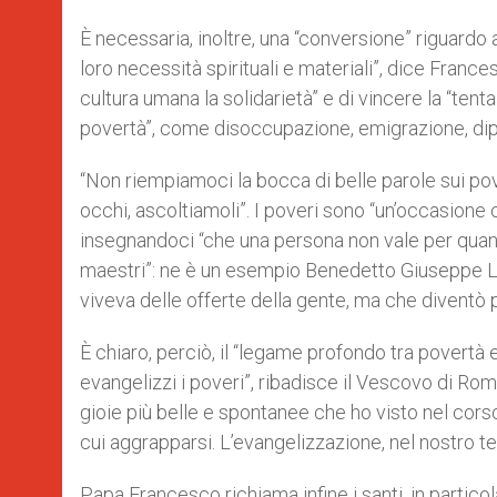
È necessaria, inoltre, una “conversione” riguardo 
loro necessità spirituali e materiali”, dice Frances
cultura umana la solidarietà” e di vincere la “tent
povertà”, come disoccupazione, emigrazione, di
“Non riempiamoci la bocca di belle parole sui pove
occhi, ascoltiamoli”. I poveri sono “un’occasione c
insegnandoci “che una persona non vale per quant
maestri”: ne è un esempio Benedetto Giuseppe La
viveva delle offerte della gente, ma che diventò poi
È chiaro, perciò, il “legame profondo tra povertà
evangelizzi i poveri”, ribadisce il Vescovo di Ro
gioie più belle e spontanee che ho visto nel cor
cui aggrapparsi. L’evangelizzazione, nel nostro te
Papa Francesco richiama infine i santi, in particol