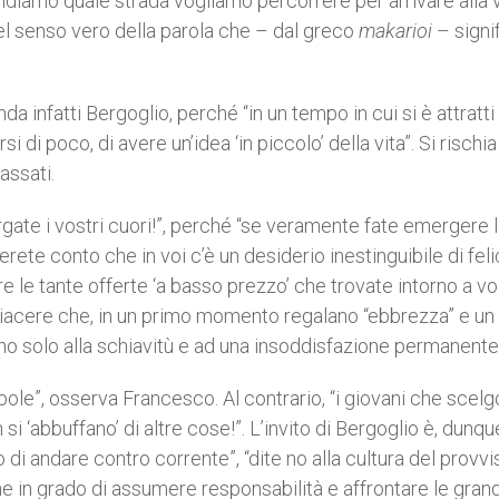
cidiamo quale strada vogliamo percorrere per arrivare alla 
 nel senso vero della parola che – dal greco
makarioi
– signi
da infatti Bergoglio, perché “in un tempo in cui si è attratti
i di poco, di avere un’idea ‘in piccolo’ della vita”. Si rischia
assati.
largate i vostri cuori!”, perché “se veramente fate emergere 
rete conto che in voi c’è un desiderio inestinguibile di felic
le tante offerte ‘a basso prezzo’ che trovate intorno a voi
iacere che, in un primo momento regalano “ebbrezza” e un 
o solo alla schiavitù e ad una insoddisfazione permanente
bole”, osserva Francesco. Al contrario, “i giovani che scel
si ‘abbuffano’ di altre cose!”. L’invito di Bergoglio è, dunque
di andare contro corrente”, “dite no alla cultura del provvi
iene in grado di assumere responsabilità e affrontare le grand