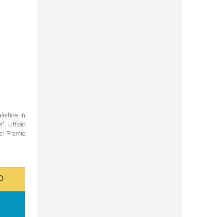
istica in
. Ufficio
del Premio