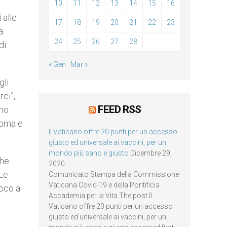
10
11
12
13
14
15
16
 alle
17
18
19
20
21
22
23
a
24
25
26
27
28
di
« Gen
Mar »
gli
rci”,
FEED RSS
ono
Roma e
Il Vaticano offre 20 punti per un accesso
giusto ed universale ai vaccini, per un
mondo più sano e giusto
Dicembre 29,
che
2020
“Le
Comunicato Stampa della Commissione
Vaticana Covid-19 e della Pontificia
poco a
Accademia per la Vita The post Il
Vaticano offre 20 punti per un accesso
giusto ed universale ai vaccini, per un