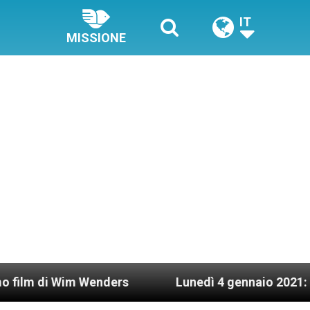
IT
MISSIONE
im Wenders
Lunedì 4 gennaio 2021: Possesso car