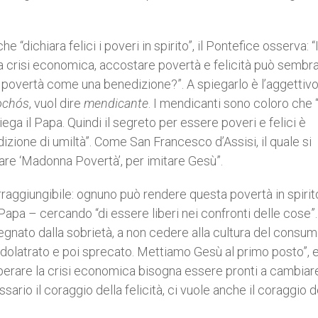
e “dichiara felici i poveri in spirito”, il Pontefice osserva: “
a crisi economica, accostare povertà e felicità può sembr
 povertà come una benedizione?”. A spiegarlo è l’aggettiv
ochós
, vuol dire
mendicante
. I mendicanti sono coloro che “
ega il Papa. Quindi il segreto per essere poveri e felici è
izione di umiltà”. Come San Francesco d’Assisi, il quale si
sare ‘Madonna Povertà’, per imitare Gesù”.
irraggiungibile: ognuno può rendere questa povertà in spiri
 Papa – cercando “di essere liberi nei confronti delle cose”. 
segnato dalla sobrietà, a non cedere alla cultura del consum
idolatrato e poi sprecato. Mettiamo Gesù al primo posto”, 
perare la crisi economica bisogna essere pronti a cambiare
ssario il coraggio della felicità, ci vuole anche il coraggio d