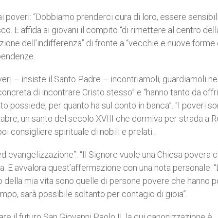
ai poveri: “Dobbiamo prenderci cura di loro, essere sensibili
co. E affida ai giovani il compito “di rimettere al centro dell
azione dell’indifferenza” di fronte a “vecchie e nuove forme 
pendenze.
ri – insiste il Santo Padre – incontriamoli, guardiamoli ne
oncreta di incontrare Cristo stesso” e “hanno tanto da offri
o possiede, per quanto ha sul conto in banca”. “I poveri s
bre, un santo del secolo XVIII che dormiva per strada a 
 consigliere spirituale di nobili e prelati.
 ed evangelizzazione”: “Il Signore vuole una Chiesa povera 
ma. E avvalora quest’affermazione con una nota personale: 
so della mia vita sono quelle di persone povere che hanno 
mpo, sarà possibile soltanto per contagio di gioia”.
are il futuro San Giovanni Paolo II, la cui canonizzazione è