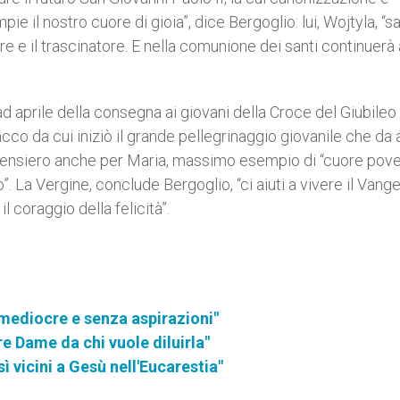
pie il nostro cuore di gioia”, dice Bergoglio: lui, Wojtyla, “sa
ore e il trascinatore. E nella comunione dei santi continuerà
 ad aprile della consegna ai giovani della Croce del Giubileo
co da cui iniziò il grande pellegrinaggio giovanile che da a
 pensiero anche per Maria, massimo esempio di “cuore pove
”. La Vergine, conclude Bergoglio, “ci aiuti a vivere il Vange
il coraggio della felicità”.
 mediocre e senza aspirazioni"
re Dame da chi vuole diluirla"
ì vicini a Gesù nell'Eucarestia"