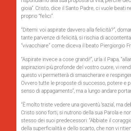
rispondiamo alla sua proposta di vita, perché de
gioia”. Cristo, dice il Santo Padre, ci vuole beati
proprio “felici”.
“Ditemi: voi aspirate davvero alla felicità?”, doman
tante parvenze di felicità, si rischia di accontentars
“vivacchiare” come diceva il beato Piergiorgio Fr
“Aspirate invece a cose grandi!”, urla il Papa, “al
aspirazioni più profonde del vostro cuore, vi rende
questo vi permetterà di smascherare e respingere 
Ovvero tutte le proposte di successo, potere e p
senso di appagamento”, ma a lungo andare portan
“È molto triste vedere una gioventù ‘sazia’, ma de
Cristo sono forti, si nutrono della sua Parola e non 
stesso dei suoi predecessori: “Abbiate il coraggio 
della superficialità e dello scarto, che non vi rit