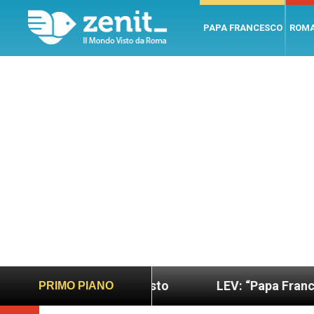
PAPA FRANCESCO
ROM
più sano e giusto
LEV: “Papa Francesco. Un uomo
PRIMO PIANO