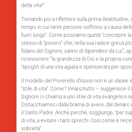
della vita!”.
Tornando poi a riflettere sulla prima Beatitudine, ch
tempo in cui tante persone soffrono a causa dell
fuori luogo”. Come possiamo quindi “concepire la
stesso di “povero” che, nella sua radice greca
pt
fidano del Signore, sanno di dipendere da Lui”, spi
riconoscere “la grandezza di Dio e la propria cond
“spogliò di una vita agiata e spensierata per spo
Il modello del Poverello d’Assisi non è un ideale 
“stile di vita”. Come? Innanzitutto – suggerisce il
Signore ci chiama a uno stile di vita evangelico 
Distacchiamoci dalla brama di avere, dal denaro 
il Santo Padre. Anche perché, soggiunge, “per su
di vita, a evitare i tanti sprechi. Così come è nece
sobrietà”.