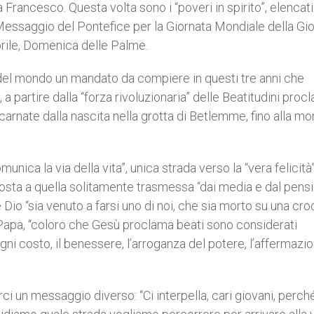
Francesco. Questa volta sono i “poveri in spirito”, elencati
l Messaggio del Pontefice per la Giornata Mondiale della Gi
aprile, Domenica delle Palme.
 del mondo un mandato da compiere in questi tre anni che
 partire dalla “forza rivoluzionaria” delle Beatitudini proc
carnate dalla nascita nella grotta di Betlemme, fino alla mo
munica la via della vita”, unica strada verso la “vera felicità
posta a quella solitamente trasmessa “dai media e dal pens
Dio “sia venuto a farsi uno di noi, che sia morto su una cro
Papa, “coloro che Gesù proclama beati sono considerati
gni costo, il benessere, l’arroganza del potere, l’affermazio
ci un messaggio diverso: “Ci interpella, cari giovani, perch