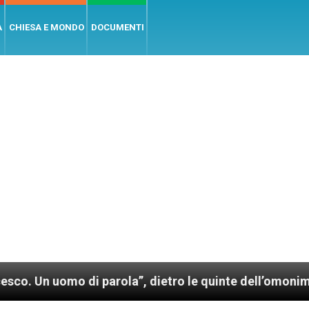
A
CHIESA E MONDO
DOCUMENTI
 di parola”, dietro le quinte dell’omonimo film di W