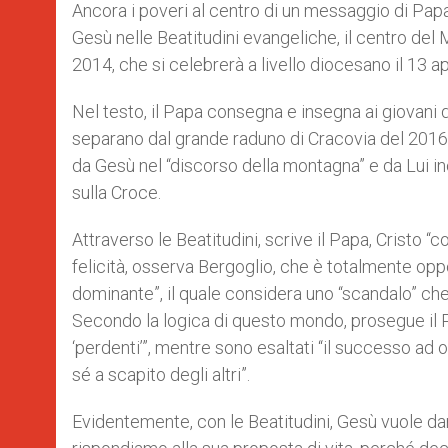
p
g
o
r
Ancora i poveri al centro di un messaggio di Papa 
p
e
k
Gesù nelle Beatitudini evangeliche, il centro de
r
2014, che si celebrerà a livello diocesano il 13 
Nel testo, il Papa consegna e insegna ai giovani
separano dal grande raduno di Cracovia del 2016, a
da Gesù nel “discorso della montagna” e da Lui in
sulla Croce.
Attraverso le Beatitudini, scrive il Papa, Cristo “co
felicità, osserva Bergoglio, che è totalmente op
dominante”, il quale considera uno “scandalo” che 
Secondo la logica di questo mondo, prosegue il 
‘perdenti’”, mentre sono esaltati “il successo ad o
sé a scapito degli altri”.
Evidentemente, con le Beatitudini, Gesù vuole dar