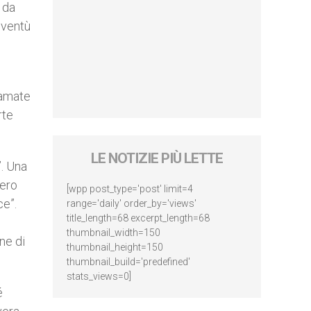
 da
oventù
lamate
rte
LE NOTIZIE PIÙ LETTE
”. Una
iero
[wpp post_type='post' limit=4
ce”.
range='daily' order_by='views'
title_length=68 excerpt_length=68
thumbnail_width=150
ne di
thumbnail_height=150
thumbnail_build='predefined'
stats_views=0]
é