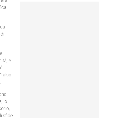
vera
fica
 da
 di
le
ità, e
”.
“falso
.
gono
, lo
sorio,
i sfide