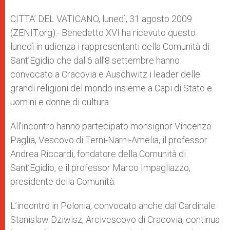
A
n
o
e
p
g
o
r
CITTA’ DEL VATICANO, lunedì, 31 agosto 2009
p
e
k
(ZENIT.org).- Benedetto XVI ha ricevuto questo
r
lunedì in udienza i rappresentanti della Comunità di
Sant’Egidio che dal 6 all’8 settembre hanno
convocato a Cracovia e Auschwitz i leader delle
grandi religioni del mondo insieme a Capi di Stato e
uomini e donne di cultura.
All’incontro hanno partecipato monsignor Vincenzo
Paglia, Vescovo di Terni-Narni-Amelia, il professor
Andrea Riccardi, fondatore della Comunità di
Sant’Egidio, e il professor Marco Impagliazzo,
presidente della Comunità.
L’incontro in Polonia, convocato anche dal Cardinale
Stanislaw Dziwisz, Arcivescovo di Cracovia, continua