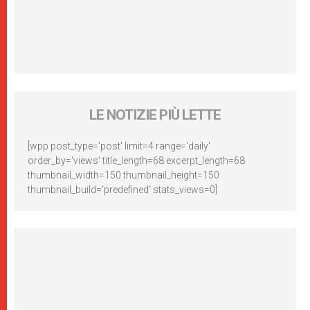
LE NOTIZIE PIÙ LETTE
[wpp post_type='post' limit=4 range='daily'
order_by='views' title_length=68 excerpt_length=68
thumbnail_width=150 thumbnail_height=150
thumbnail_build='predefined' stats_views=0]