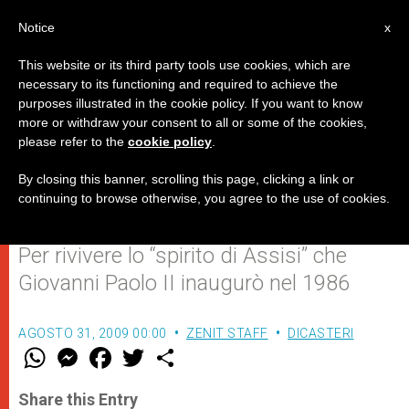
IT
Notice
x
This website or its third party tools use cookies, which are
necessary to its functioning and required to achieve the
purposes illustrated in the cookie policy. If you want to know
Il Papa con Sant'Egidio in vista
more or withdraw your consent to all or some of the cookies,
please refer to the
cookie policy
.
dell'incontro a Cracovia e
Auschwitz
By closing this banner, scrolling this page, clicking a link or
continuing to browse otherwise, you agree to the use of cookies.
Per rivivere lo “spirito di Assisi” che
Giovanni Paolo II inaugurò nel 1986
AGOSTO 31, 2009 00:00
ZENIT STAFF
DICASTERI
W
M
F
T
S
h
e
a
w
h
a
s
c
i
a
t
s
e
t
r
Share this Entry
s
e
b
t
e