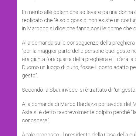
In merito alle polemiche sollevate da una donna c
replicato che “è solo gossip: non esiste un costu
in Marocco si dice che fanno così le donne che c
Alla domanda sulle conseguenze della preghiera 
“per la maggior parte delle persone quel gesto n
era giunta l’ora quarta della preghiera e lì c’era l
Duomo un luogo di culto, fosse il posto adatto pe
gesto”.
Secondo la Sbai, invece, si è trattato di “un gest
Alla domanda di Marco Bardazzi portavoce del M
Asfa si è detto favorevolmente colpito perché “l
conoscere”.
A tale proposito, il presidente della Casa della c