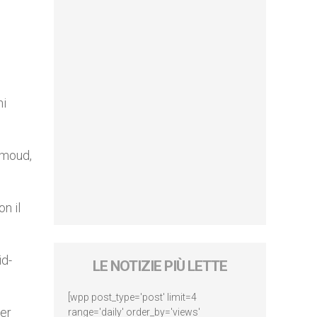
ni
hmoud,
n il
id-
LE NOTIZIE PIÙ LETTE
[wpp post_type='post' limit=4
per
range='daily' order_by='views'