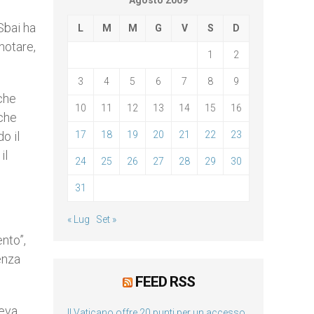
Agosto 2009
Sbai ha
L
M
M
G
V
S
D
notare,
1
2
3
4
5
6
7
8
9
che
10
11
12
13
14
15
16
 che
o il
17
18
19
20
21
22
23
il
24
25
26
27
28
29
30
31
« Lug
Set »
nto”,
enza
FEED RSS
veva
Il Vaticano offre 20 punti per un accesso