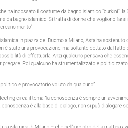
he ha indossato il costume da bagno islamico “burkini”, la 
me da bagno islamico. Si tratta di donne che vogliono farsi 
ercano marito”.
islamica in piazza del Duomo a Milano, Asfa ha sostenuto 
on è stato una provocazione, ma soltanto dettato dal fatto
a possibilità di effettuarla. Anzi qualcuno pensava che essend
r pregare. Poi qualcuno ha strumentalizzato e politicizzato 
o politico e provocatorio voluto da qualcuno”.
eeting circa il tema “la conoscenza è sempre un avvenime
a conoscenza è alla base di dialogo, non si può dialogare s
ultura islamica di Milano – che nell’incontro della mattina a