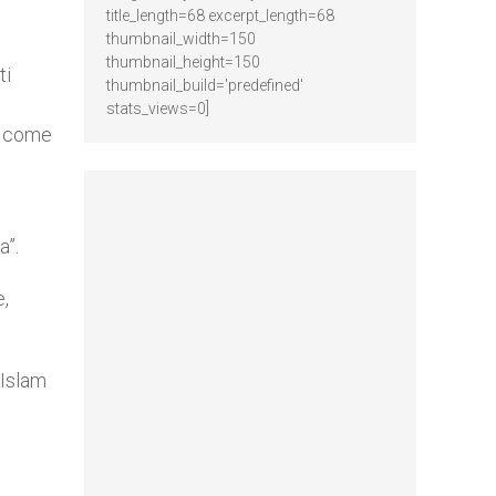
title_length=68 excerpt_length=68
thumbnail_width=150
thumbnail_height=150
ti
thumbnail_build='predefined'
stats_views=0]
ei come
a”.
e,
’Islam