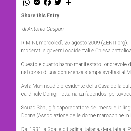
h
e
a
w
h
a
s
c
i
a
t
s
e
t
r
Share this Entry
s
e
b
t
e
A
n
o
e
p
g
o
r
di Antonio Gaspari
p
e
k
r
RIMINI, mercoledì, 26 agosto 2009 (ZENIT.org).- 
moderati e governi occidentali e Chiesa cattolica
Questo è quanto hanno manifestato l’onorevole 
nel corso di una conferenza stampa svoltasi al M
Asfa Mahmoud è presidente della Casa della cultu
cardinale Donigi Tettamanzi facendosi portavoce 
Souad Sbai, già caporedattore del mensile in lin
Donna (Associazione delle donne marocchine in It
Dal 1981 la Sbai è cittadina italiana, deputata a