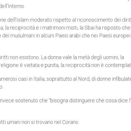
ell’Interno.
e dell’Islam moderato rispetto al riconoscimento dei dirit
na, la reciprocità e i matrimoni misti, la Sbai ha risposto che
te dei musulmani in alcuni Paesi arabi che nei Paesi europ
iritti non esistono. La donna vale la metà degli uomini, la
a religione è vietata e punita, la reciprocità non è contemplat
erosi casi in Italia, soprattutto al Nord, di donne infibulat
o.
a invece sostenuto che “bisogna distinguere che cosa dice l
itti umani non si trovano nel Corano.