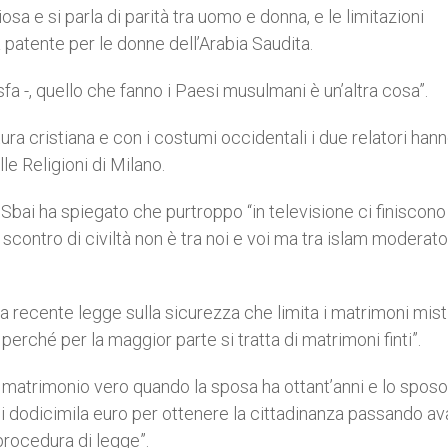
iosa e si parla di parità tra uomo e donna, e le limitazioni
 patente per le donne dell’Arabia Saudita.
sfa -, quello che fanno i Paesi musulmani è un’altra cosa”.
ura cristiana e con i costumi occidentali i due relatori han
le Religioni di Milano.
 Sbai ha spiegato che purtroppo “in televisione ci finiscono 
o scontro di civiltà non è tra noi e voi ma tra islam moderato
 recente legge sulla sicurezza che limita i matrimoni misti
perché per la maggior parte si tratta di matrimoni finti”.
 matrimonio vero quando la sposa ha ottant’anni e lo sposo
e i dodicimila euro per ottenere la cittadinanza passando av
procedura di legge”.