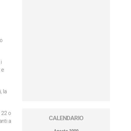
no
i
 e
, la
 22 o
CALENDARIO
anti a