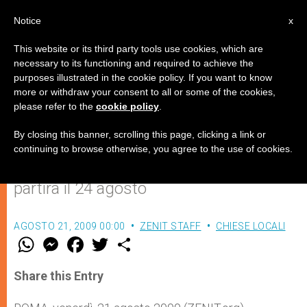
IT
Notice
x
This website or its third party tools use cookies, which are
necessary to its functioning and required to achieve the
purposes illustrated in the cookie policy. If you want to know
Al via il pellegrinaggio nazionale
more or withdraw your consent to all or some of the cookies,
please refer to the
cookie policy
.
dell’O.R.P. a Lourdes
By closing this banner, scrolling this page, clicking a link or
continuing to browse otherwise, you agree to the use of cookies.
Presieduto dal Cardinale Ivan Dias,
partirà il 24 agosto
AGOSTO 21, 2009 00:00
ZENIT STAFF
CHIESE LOCALI
W
M
F
T
S
h
e
a
w
h
a
s
c
i
a
t
s
e
t
r
Share this Entry
s
e
b
t
e
A
n
o
e
p
g
o
r