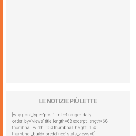
LE NOTIZIE PIÙ LETTE
[wpp post_type='post' limit=4 range='daily'
order_by='views' title_length=68 excerpt_length=68
thumbnail_width=150 thumbnail_height=150
thumbnail_build='predefined' stats_views=0]