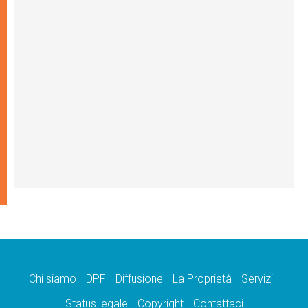
Chi siamo
DPF
Diffusione
La Proprietà
Servizi
Status legale
Copyright
Contattaci