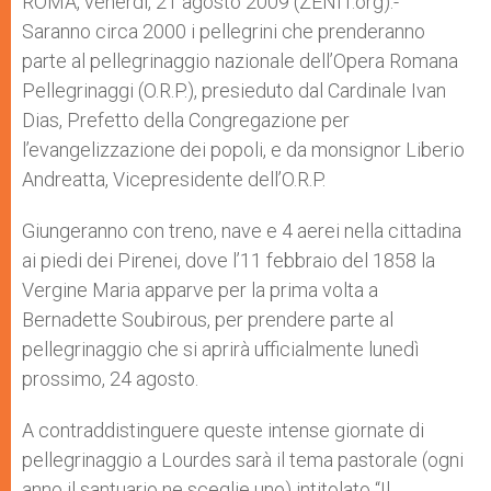
ROMA, venerdì, 21 agosto 2009 (ZENIT.org).-
p
e
k
Saranno circa 2000 i pellegrini che prenderanno
r
parte al pellegrinaggio nazionale dell’Opera Romana
Pellegrinaggi (O.R.P.), presieduto dal Cardinale Ivan
Dias, Prefetto della Congregazione per
l’evangelizzazione dei popoli, e da monsignor Liberio
Andreatta, Vicepresidente dell’O.R.P.
Giungeranno con treno, nave e 4 aerei nella cittadina
ai piedi dei Pirenei, dove l’11 febbraio del 1858 la
Vergine Maria apparve per la prima volta a
Bernadette Soubirous, per prendere parte al
pellegrinaggio che si aprirà ufficialmente lunedì
prossimo, 24 agosto.
A contraddistinguere queste intense giornate di
pellegrinaggio a Lourdes sarà il tema pastorale (ogni
anno il santuario ne sceglie uno) intitolato “Il