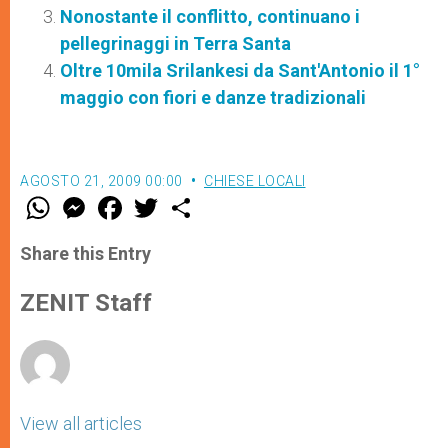
Nonostante il conflitto, continuano i
pellegrinaggi in Terra Santa
Oltre 10mila Srilankesi da Sant'Antonio il 1°
maggio con fiori e danze tradizionali
AGOSTO 21, 2009 00:00
CHIESE LOCALI
W
M
F
T
S
h
e
a
w
h
a
s
c
i
a
t
s
e
t
r
Share this Entry
s
e
b
t
e
A
n
o
e
p
g
o
r
ZENIT Staff
p
e
k
r
View all articles