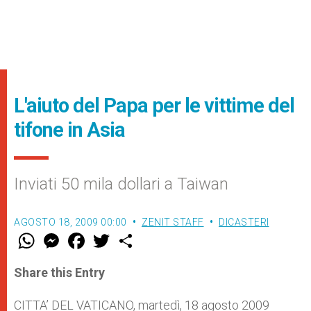
L'aiuto del Papa per le vittime del
tifone in Asia
Inviati 50 mila dollari a Taiwan
AGOSTO 18, 2009 00:00
ZENIT STAFF
DICASTERI
W
M
F
T
S
h
e
a
w
h
a
s
c
i
a
t
s
e
t
r
Share this Entry
s
e
b
t
e
A
n
o
e
p
g
o
r
CITTA’ DEL VATICANO, martedì, 18 agosto 2009