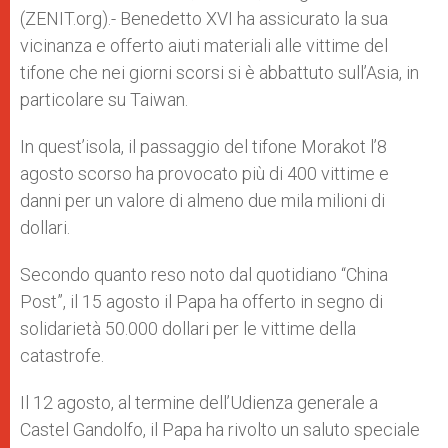
p
e
k
(ZENIT.org).- Benedetto XVI ha assicurato la sua
r
vicinanza e offerto aiuti materiali alle vittime del
tifone che nei giorni scorsi si è abbattuto sull’Asia, in
particolare su Taiwan.
In quest’isola, il passaggio del tifone Morakot l’8
agosto scorso ha provocato più di 400 vittime e
danni per un valore di almeno due mila milioni di
dollari.
Secondo quanto reso noto dal quotidiano “China
Post”, il 15 agosto il Papa ha offerto in segno di
solidarietà 50.000 dollari per le vittime della
catastrofe.
Il 12 agosto, al termine dell’Udienza generale a
Castel Gandolfo, il Papa ha rivolto un saluto speciale