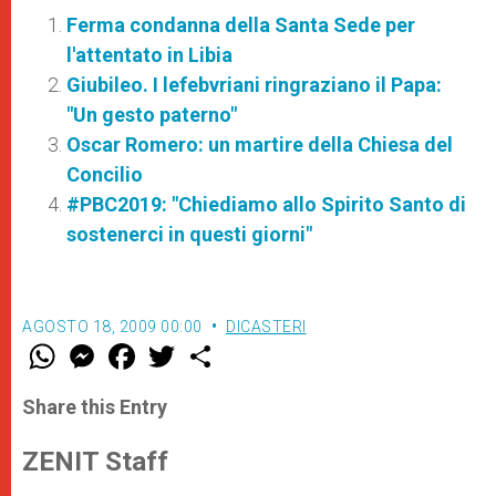
Ferma condanna della Santa Sede per
l'attentato in Libia
Giubileo. I lefebvriani ringraziano il Papa:
"Un gesto paterno"
Oscar Romero: un martire della Chiesa del
Concilio
#PBC2019: "Chiediamo allo Spirito Santo di
sostenerci in questi giorni"
AGOSTO 18, 2009 00:00
DICASTERI
W
M
F
T
S
h
e
a
w
h
a
s
c
i
a
t
s
e
t
r
Share this Entry
s
e
b
t
e
A
n
o
e
p
g
o
r
ZENIT Staff
p
e
k
r