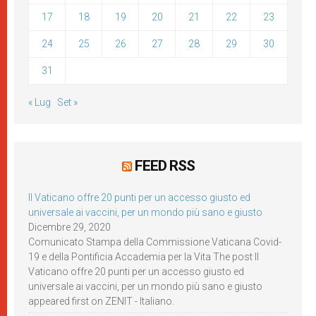
17
18
19
20
21
22
23
24
25
26
27
28
29
30
31
« Lug
Set »
FEED RSS
Il Vaticano offre 20 punti per un accesso giusto ed
universale ai vaccini, per un mondo più sano e giusto
Dicembre 29, 2020
Comunicato Stampa della Commissione Vaticana Covid-
19 e della Pontificia Accademia per la Vita The post Il
Vaticano offre 20 punti per un accesso giusto ed
universale ai vaccini, per un mondo più sano e giusto
appeared first on ZENIT - Italiano.