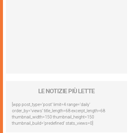
LE NOTIZIE PIÙ LETTE
[wpp post_type='post' limit=4 range='daily'
order_by='views' title_length=68 excerpt_length=68
thumbnail_width=150 thumbnail_height=150
thumbnail_build='predefined' stats_views=0]