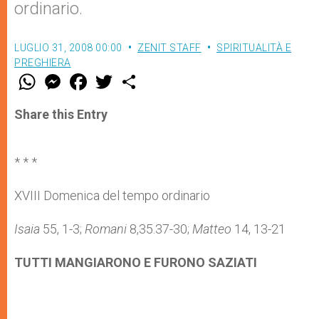
ordinario.
LUGLIO 31, 2008 00:00
ZENIT STAFF
SPIRITUALITÀ E
PREGHIERA
W
M
F
T
S
h
e
a
w
h
a
s
c
i
a
t
s
e
t
r
Share this Entry
s
e
b
t
e
A
n
o
e
p
g
o
r
p
e
k
* * *
r
XVIII Domenica del tempo ordinario
Isaia
55, 1-3;
Romani
8,35.37-30;
Matteo
14, 13-21
TUTTI MANGIARONO E FURONO SAZIATI