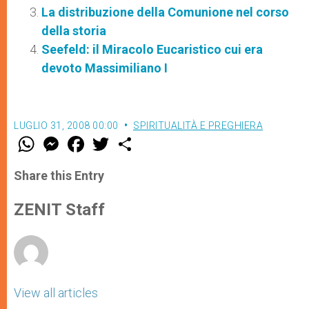
La distribuzione della Comunione nel corso
della storia
Seefeld: il Miracolo Eucaristico cui era
devoto Massimiliano I
LUGLIO 31, 2008 00:00
SPIRITUALITÀ E PREGHIERA
W
M
F
T
S
h
e
a
w
h
a
s
c
i
a
t
s
e
t
r
Share this Entry
s
e
b
t
e
A
n
o
e
p
g
o
r
ZENIT Staff
p
e
k
r
View all articles