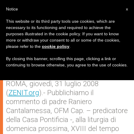
IT
Notice
x
This website or its third party tools use cookies, which are
necessary to its functioning and required to achieve the
purposes illustrated in the cookie policy. If you want to know
Predicatore del Papa: Gesù
more or withdraw your consent to all or some of the cookies,
please refer to the
cookie policy
.
chiede la comunione delle
risorse della terra
By closing this banner, scrolling this page, clicking a link or
continuing to browse otherwise, you agree to the use of cookies.
ROMA, giovedì, 31 luglio 2008
(
ZENIT.org
).- Pubblichiamo il
commento di padre Raniero
Cantalamessa, OFM Cap. – predicatore
della Casa Pontificia -, alla liturgia di
domenica prossima, XVIII del tempo