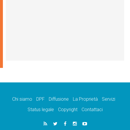
Chi siamo
DPF
Diffusione
La Proprietà
Servizi
Status legale
Copyright
Contattaci