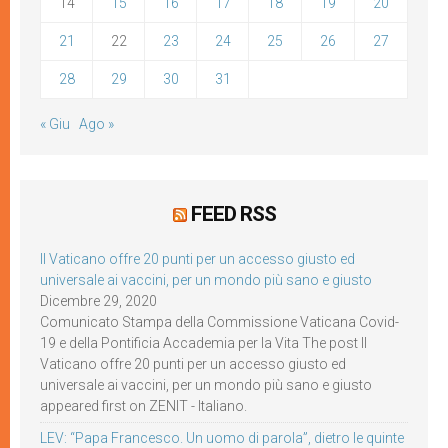
14
15
16
17
18
19
20
21
22
23
24
25
26
27
28
29
30
31
« Giu
Ago »
FEED RSS
Il Vaticano offre 20 punti per un accesso giusto ed
universale ai vaccini, per un mondo più sano e giusto
Dicembre 29, 2020
Comunicato Stampa della Commissione Vaticana Covid-
19 e della Pontificia Accademia per la Vita The post Il
Vaticano offre 20 punti per un accesso giusto ed
universale ai vaccini, per un mondo più sano e giusto
appeared first on ZENIT - Italiano.
LEV: “Papa Francesco. Un uomo di parola”, dietro le quinte