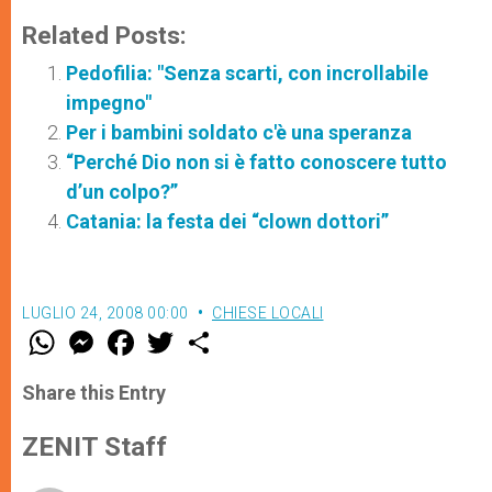
Related Posts:
Pedofilia: "Senza scarti, con incrollabile
impegno"
Per i bambini soldato c'è una speranza
“Perché Dio non si è fatto conoscere tutto
d’un colpo?”
Catania: la festa dei “clown dottori”
LUGLIO 24, 2008 00:00
CHIESE LOCALI
W
M
F
T
S
h
e
a
w
h
a
s
c
i
a
t
s
e
t
r
Share this Entry
s
e
b
t
e
A
n
o
e
p
g
o
r
ZENIT Staff
p
e
k
r