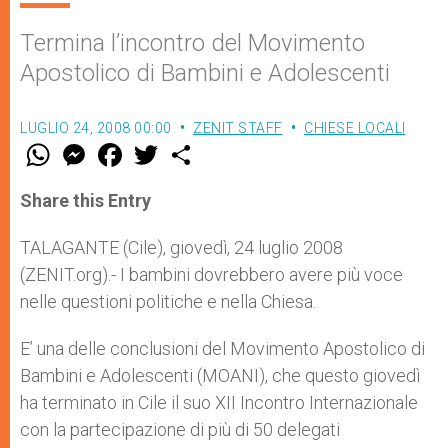
Termina l’incontro del Movimento
Apostolico di Bambini e Adolescenti
LUGLIO 24, 2008 00:00
ZENIT STAFF
CHIESE LOCALI
W
M
F
T
S
h
e
a
w
h
a
s
c
i
a
t
s
e
t
r
Share this Entry
s
e
b
t
e
A
n
o
e
p
g
o
r
TALAGANTE (Cile), giovedì, 24 luglio 2008
p
e
k
(ZENIT.org).- I bambini dovrebbero avere più voce
r
nelle questioni politiche e nella Chiesa.
E’ una delle conclusioni del Movimento Apostolico di
Bambini e Adolescenti (MOANI), che questo giovedì
ha terminato in Cile il suo XII Incontro Internazionale
con la partecipazione di più di 50 delegati