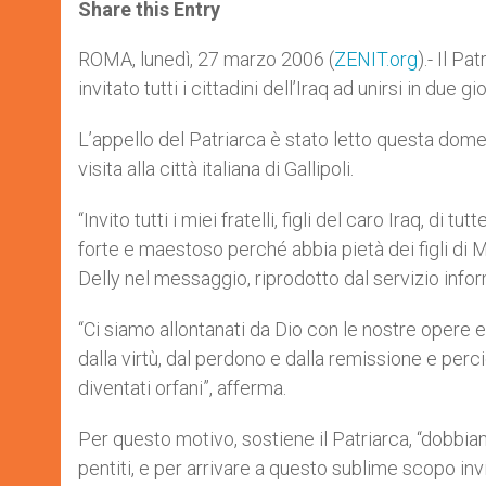
t
s
e
t
r
Share this Entry
s
e
b
t
e
A
n
o
e
p
g
o
r
ROMA, lunedì, 27 marzo 2006 (
ZENIT.org
).- Il P
p
e
k
invitato tutti i cittadini dell’Iraq ad unirsi in due g
r
L’appello del Patriarca è stato letto questa dom
visita alla città italiana di Gallipoli.
“Invito tutti i miei fratelli, figli del caro Iraq, di 
forte e maestoso perché abbia pietà dei figli di 
Delly nel messaggio, riprodotto dal servizio info
“Ci siamo allontanati da Dio con le nostre opere 
dalla virtù, dal perdono e dalla remissione e perciò
diventati orfani”, afferma.
Per questo motivo, sostiene il Patriarca, “dobbiam
pentiti, e per arrivare a questo sublime scopo invi