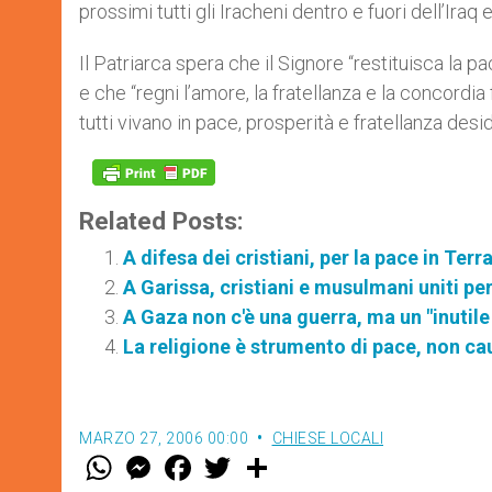
prossimi tutti gli Iracheni dentro e fuori dell’Iraq 
Il Patriarca spera che il Signore “restituisca la pac
e che “regni l’amore, la fratellanza e la concordia 
tutti vivano in pace, prosperità e fratellanza desi
Related Posts:
A difesa dei cristiani, per la pace in Ter
A Garissa, cristiani e musulmani uniti pe
A Gaza non c'è una guerra, ma un "inutil
La religione è strumento di pace, non ca
MARZO 27, 2006 00:00
CHIESE LOCALI
W
M
F
T
S
h
e
a
w
h