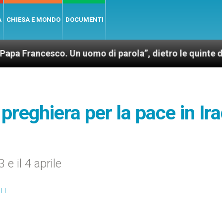
A
CHIESA E MONDO
DOCUMENTI
esco. Un uomo di parola”, dietro le quinte dell’omoni
 preghiera per la pace in Ir
 e il 4 aprile
LI