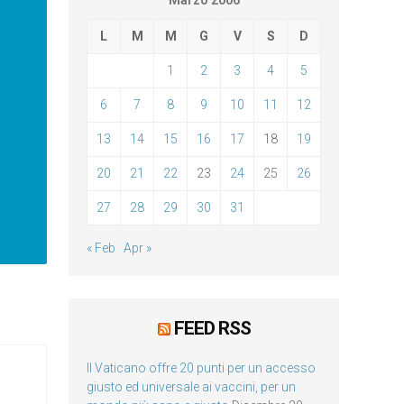
Marzo 2006
L
M
M
G
V
S
D
1
2
3
4
5
6
7
8
9
10
11
12
13
14
15
16
17
18
19
20
21
22
23
24
25
26
27
28
29
30
31
« Feb
Apr »
FEED RSS
Il Vaticano offre 20 punti per un accesso
giusto ed universale ai vaccini, per un