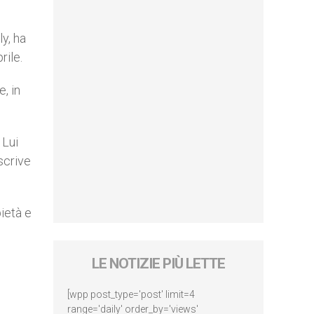
y, ha
rile.
, in
 Lui
scrive
ietà e
LE NOTIZIE PIÙ LETTE
[wpp post_type='post' limit=4
range='daily' order_by='views'