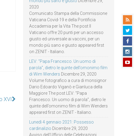
mondo più sano e giusto
Dicembre 29,
2020
Comunicato Stampa della Commissione
Vaticana Covid-19 e della Pontificia
Accademia per la Vita The post Il
Vaticano offre 20 punti per un accesso
giusto ed universale ai vaccini, per un
mondo più sano e giusto appeared first
on ZENIT - Italiano.
LEV: “Papa Francesco. Un uomo di
parola”, dietro le quinte dell’omonimo film
di Wim Wenders
Dicembre 29, 2020
Volume fotografico a cura di monsignor
Dario Edoardo Viganò e Gianluca della
Maggiore The post LEV: “Papa
o XVI
Francesco. Un uomo di parola”, dietro le
quinte dell’omonimo film di Wim Wenders
appeared first on ZENIT - Italiano.
Lunedì 4 gennaio 2021: Possesso
cardinalizio
Dicembre 29, 2020
Avviso dell’Ufficio delle Celebrazioni