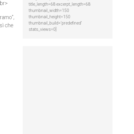
<br>
title_length=68 excerpt_length=68
thumbnail_width=150
bramo”,
thumbnail_height=150
thumbnail_build='predefined'
osì che
stats_views=0]