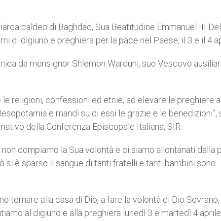
atriarca caldeo di Baghdad, Sua Beatitudine Emmanuel III Dell
iorni di digiuno e preghiera per la pace nel Paese, il 3 e il 4 ap
enica da monsignor Shlemon Warduni, suo Vescovo ausiliare
tutte le religioni, confessioni ed etnie, ad elevare le preghiere a
Mesopotamia e mandi su di essi le grazie e le benedizioni”, 
rmativo della Conferenza Episcopale Italiana, SIR.
e non compiamo la Sua volontà e ci siamo allontanati dalla p
 si è sparso il sangue di tanti fratelli e tanti bambini sono
o tornare alla casa di Dio, a fare la volontà di Dio Sovrano,
tiamo al digiuno e alla preghiera lunedì 3 e martedì 4 aprile