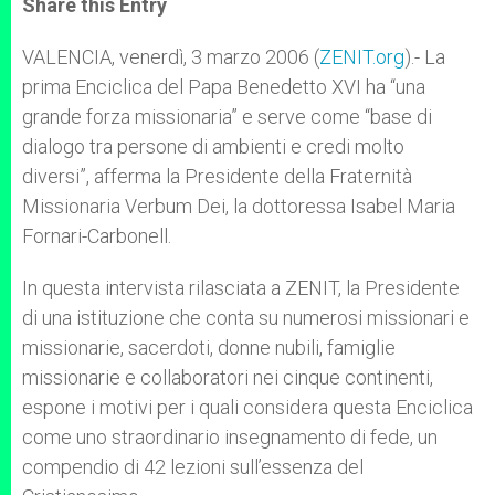
Share this Entry
s
e
b
t
e
A
n
o
e
p
g
o
r
VALENCIA, venerdì, 3 marzo 2006 (
ZENIT.org
).- La
p
e
k
prima Enciclica del Papa Benedetto XVI ha “una
r
grande forza missionaria” e serve come “base di
dialogo tra persone di ambienti e credi molto
diversi”, afferma la Presidente della Fraternità
Missionaria Verbum Dei, la dottoressa Isabel Maria
Fornari-Carbonell.
In questa intervista rilasciata a ZENIT, la Presidente
di una istituzione che conta su numerosi missionari e
missionarie, sacerdoti, donne nubili, famiglie
missionarie e collaboratori nei cinque continenti,
espone i motivi per i quali considera questa Enciclica
come uno straordinario insegnamento di fede, un
compendio di 42 lezioni sull’essenza del