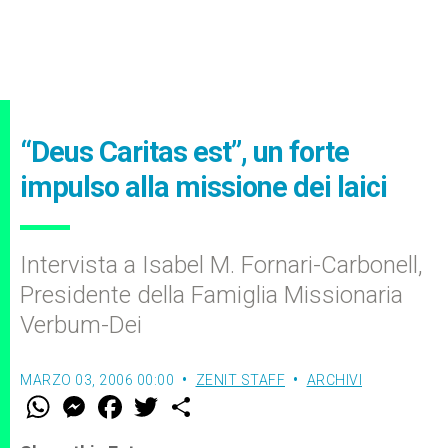
“Deus Caritas est”, un forte
impulso alla missione dei laici
Intervista a Isabel M. Fornari-Carbonell,
Presidente della Famiglia Missionaria
Verbum-Dei
MARZO 03, 2006 00:00
ZENIT STAFF
ARCHIVI
W
M
F
T
S
h
e
a
w
h
a
s
c
i
a
t
s
e
t
r