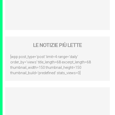
LE NOTIZIE PIÙ LETTE
[wpp post_type='post' limit=4 range='daily'
order_by='views' title_length=68 excerpt_length=68
thumbnail_width=150 thumbnail_height=150
thumbnail_build='predefined' stats_views=0]