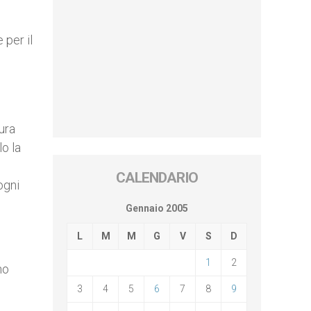
 per il
ura
o la
CALENDARIO
ogni
Gennaio 2005
L
M
M
G
V
S
D
1
2
no
3
4
5
6
7
8
9