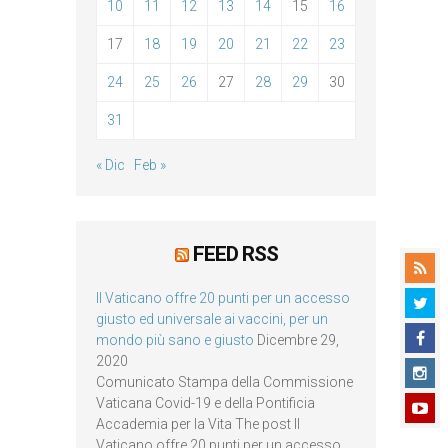
10
11
12
13
14
15
16
17
18
19
20
21
22
23
24
25
26
27
28
29
30
31
« Dic
Feb »
FEED RSS
Il Vaticano offre 20 punti per un accesso
giusto ed universale ai vaccini, per un
mondo più sano e giusto
Dicembre 29,
2020
Comunicato Stampa della Commissione
Vaticana Covid-19 e della Pontificia
Accademia per la Vita The post Il
Vaticano offre 20 punti per un accesso