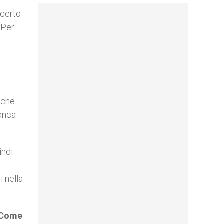
 certo
 Per
anche
ranca
indi
i nella
. Come