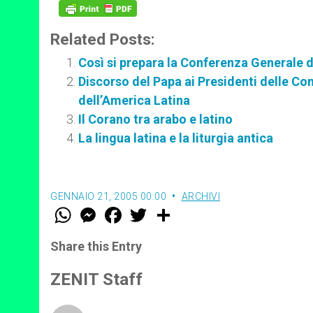
Related Posts:
Così si prepara la Conferenza Generale 
Discorso del Papa ai Presidenti delle Com
dell’America Latina
Il Corano tra arabo e latino
La lingua latina e la liturgia antica
GENNAIO 21, 2005 00:00
ARCHIVI
W
M
F
T
S
h
e
a
w
h
a
s
c
i
a
t
s
e
t
r
Share this Entry
s
e
b
t
e
A
n
o
e
p
g
o
r
ZENIT Staff
p
e
k
r