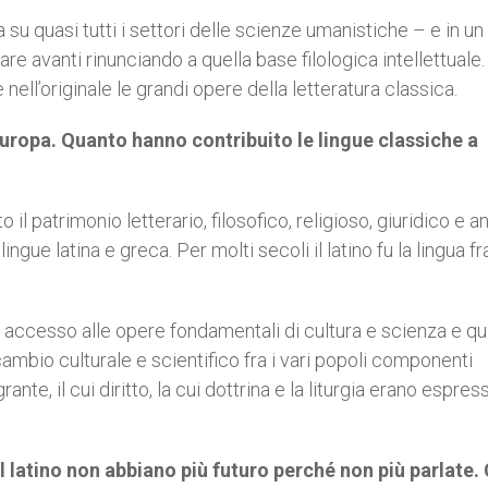
su quasi tutti i settori delle scienze umanistiche – e in un
re avanti rinunciando a quella base filologica intellettuale.
ell’originale le grandi opere della letteratura classica.
’Europa. Quanto hanno contribuito le lingue classiche a
il patrimonio letterario, filosofico, religioso, giuridico e 
ingue latina e greca. Per molti secoli il latino fu la lingua f
to accesso alle opere fondamentali di cultura e scienza e qu
mbio culturale e scientifico fra i vari popoli componenti
nte, il cui diritto, la cui dottrina e la liturgia erano espress
l latino non abbiano più futuro perché non più parlate