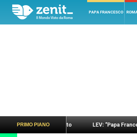
PAPA FRANCESCO
ROM
più sano e giusto
LEV: “Papa Francesco. Un uom
PRIMO PIANO