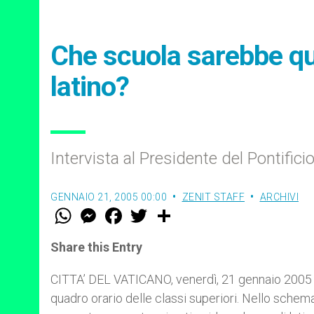
Che scuola sarebbe quel
latino?
Intervista al Presidente del Pontific
GENNAIO 21, 2005 00:00
ZENIT STAFF
ARCHIVI
W
M
F
T
S
h
e
a
w
h
a
s
c
i
a
t
s
e
t
r
Share this Entry
s
e
b
t
e
A
n
o
e
p
g
o
r
CITTA’ DEL VATICANO, venerdì, 21 gennaio 2005 
p
e
k
quadro orario delle classi superiori. Nello schema
r