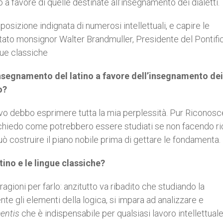
o a favore di quelle destinate all’insegnamento dei dialetti.
pposizione indignata di numerosi intellettuali, e capire le
istato monsignor Walter Brandmuller, Presidente del Pontifi
gue classiche
i insegnamento del latino a favore dell’insegnamento dei
o?
ivo debbo esprimere tutta la mia perplessità. Pur Riconos
i mi chiedo come potrebbero essere studiati se non facendo r
può costruire il piano nobile prima di gettare le fondamenta.
tino e le lingue classiche?
gioni per farlo: anzitutto va ribadito che studiando la
e gli elementi della logica, si impara ad analizzare e
entis
che è indispensabile per qualsiasi lavoro intellettuale