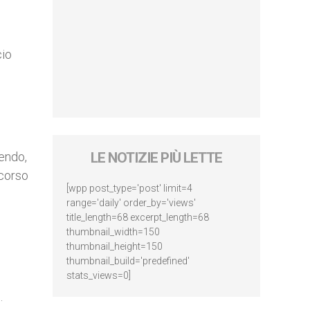
cio
cendo,
LE NOTIZIE PIÙ LETTE
icorso
[wpp post_type='post' limit=4
range='daily' order_by='views'
title_length=68 excerpt_length=68
thumbnail_width=150
thumbnail_height=150
thumbnail_build='predefined'
stats_views=0]
.