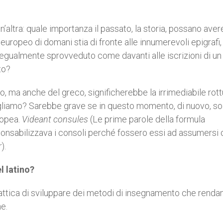
altra: quale importanza il passato, la storia, possano avere
o europeo di domani stia di fronte alle innumerevoli epigrafi,
 egualmente sprovveduto come davanti alle iscrizioni di un
to?
o, ma anche del greco, significherebbe la irrimediabile rott
vogliamo? Sarebbe grave se in questo momento, di nuovo, sol
ropea.
Videant consules
(Le prime parole della formula
onsabilizzava i consoli perché fossero essi ad assumersi 
r
).
l latino?
idattica di sviluppare dei metodi di insegnamento che renda
he.