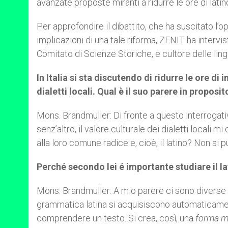
avanzate proposte miranti a ridurre le ore di latin
Per approfondire il dibattito, che ha suscitato l’o
implicazioni di una tale riforma, ZENIT ha interv
Comitato di Scienze Storiche, e cultore delle lin
In Italia si sta discutendo di ridurre le ore d
dialetti locali. Qual è il suo parere in proposit
Mons. Brandmuller: Di fronte a questo interrogat
senz’altro, il valore culturale dei dialetti local
alla loro comune radice e, cioè, il latino? Non si 
Perché secondo lei é importante studiare il la
Mons. Brandmuller: A mio parere ci sono diverse ra
grammatica latina si acquisiscono automaticament
comprendere un testo. Si crea, così, una
forma m