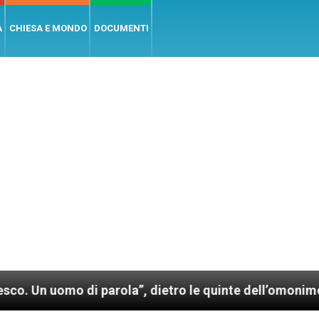
A
CHIESA E MONDO
DOCUMENTI
o di parola”, dietro le quinte dell’omonimo film di W