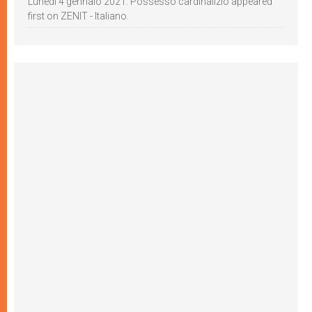
Lunedì 4 gennaio 2021: Possesso cardinalizio appeared
first on ZENIT - Italiano.