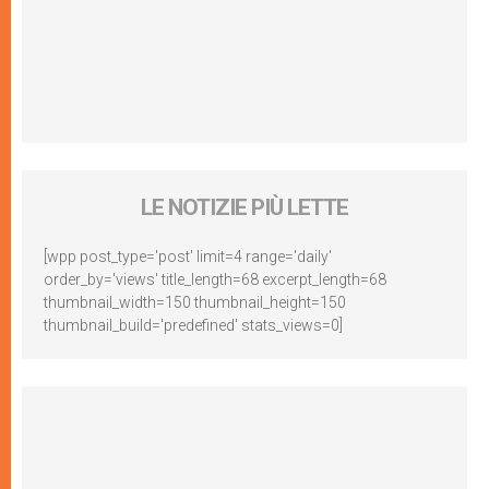
LE NOTIZIE PIÙ LETTE
[wpp post_type='post' limit=4 range='daily'
order_by='views' title_length=68 excerpt_length=68
thumbnail_width=150 thumbnail_height=150
thumbnail_build='predefined' stats_views=0]