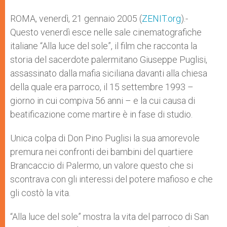
A
n
o
e
p
g
o
r
ROMA, venerdì, 21 gennaio 2005 (
ZENIT.org
).-
p
e
k
Questo venerdì esce nelle sale cinematografiche
r
italiane “Alla luce del sole”, il film che racconta la
storia del sacerdote palermitano Giuseppe Puglisi,
assassinato dalla mafia siciliana davanti alla chiesa
della quale era parroco, il 15 settembre 1993 –
giorno in cui compiva 56 anni – e la cui causa di
beatificazione come martire è in fase di studio.
Unica colpa di Don Pino Puglisi la sua amorevole
premura nei confronti dei bambini del quartiere
Brancaccio di Palermo, un valore questo che si
scontrava con gli interessi del potere mafioso e che
gli costò la vita.
“Alla luce del sole” mostra la vita del parroco di San