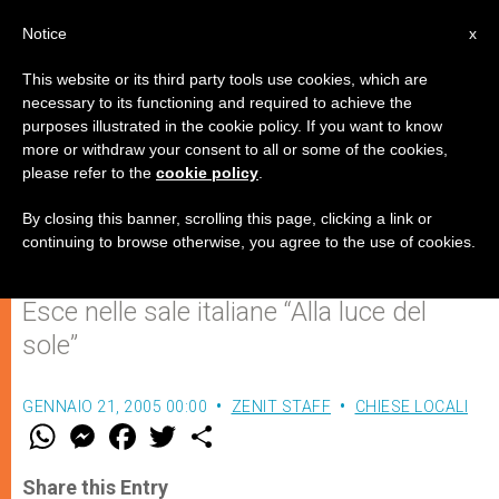
IT
Notice
x
This website or its third party tools use cookies, which are
necessary to its functioning and required to achieve the
purposes illustrated in the cookie policy. If you want to know
Arriva sul grande schermo la vita
more or withdraw your consent to all or some of the cookies,
please refer to the
cookie policy
.
di Pino Puglisi, sacerdote
assassinato dalla mafia
By closing this banner, scrolling this page, clicking a link or
continuing to browse otherwise, you agree to the use of cookies.
Esce nelle sale italiane “Alla luce del
sole”
GENNAIO 21, 2005 00:00
ZENIT STAFF
CHIESE LOCALI
W
M
F
T
S
h
e
a
w
h
a
s
c
i
a
t
s
e
t
r
Share this Entry
s
e
b
t
e