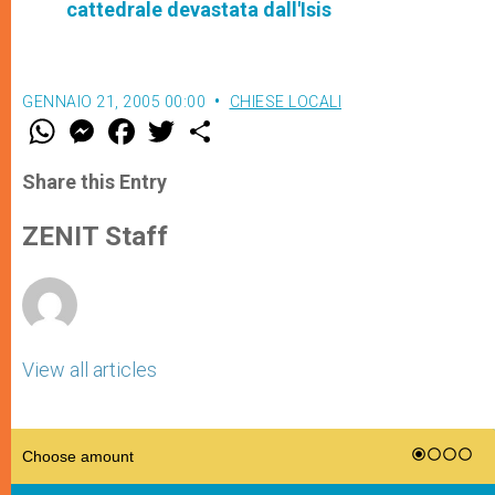
cattedrale devastata dall'Isis
GENNAIO 21, 2005 00:00
CHIESE LOCALI
W
M
F
T
S
h
e
a
w
h
a
s
c
i
a
t
s
e
t
r
Share this Entry
s
e
b
t
e
A
n
o
e
p
g
o
r
ZENIT Staff
p
e
k
r
View all articles