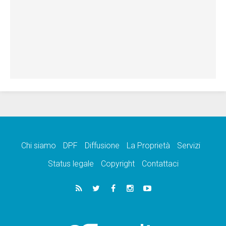
Chi siamo
DPF
Diffusione
La Proprietà
Servizi
Status legale
Copyright
Contattaci