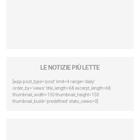
LE NOTIZIE PIÙ LETTE
[wpp post_type='post' limit=4 range='daily'
order_by='views' title_length=68 excerpt_length=68
thumbnail_width=150 thumbnail_height=150
thumbnail_build='predefined' stats_views=0]