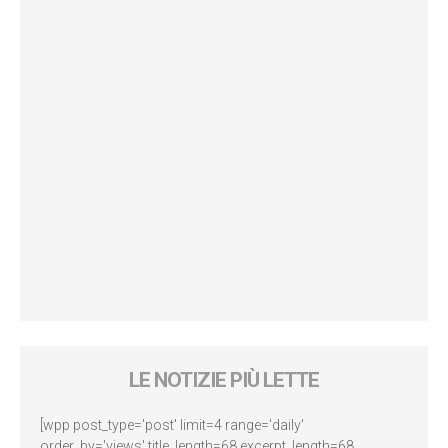
LE NOTIZIE PIÙ LETTE
[wpp post_type='post' limit=4 range='daily'
order_by='views' title_length=68 excerpt_length=68