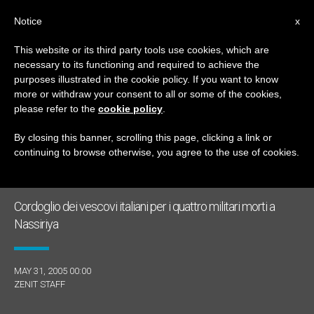
IT
Notice
x
This website or its third party tools use cookies, which are
necessary to its functioning and required to achieve the
TAG
purposes illustrated in the cookie policy. If you want to know
Posts Tagged ‘youcat’
more or withdraw your consent to all or some of the cookies,
please refer to the
cookie policy
.
By closing this banner, scrolling this page, clicking a link or
continuing to browse otherwise, you agree to the use of cookies.
ULTIME NOTIZIE
Cordoglio dei vescovi italiani per i quattro militari morti a
Nassiriya
MAY 31, 2005 00:00
ZENIT STAFF