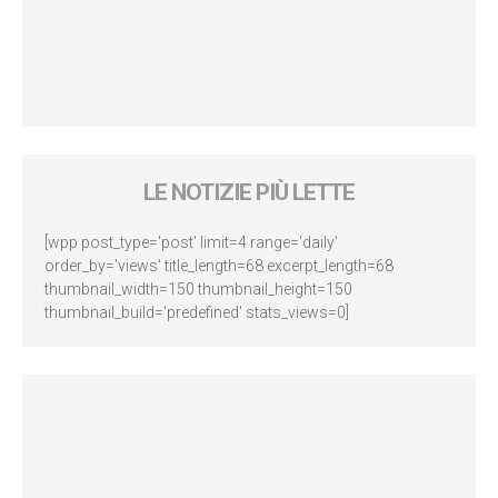
LE NOTIZIE PIÙ LETTE
[wpp post_type='post' limit=4 range='daily'
order_by='views' title_length=68 excerpt_length=68
thumbnail_width=150 thumbnail_height=150
thumbnail_build='predefined' stats_views=0]