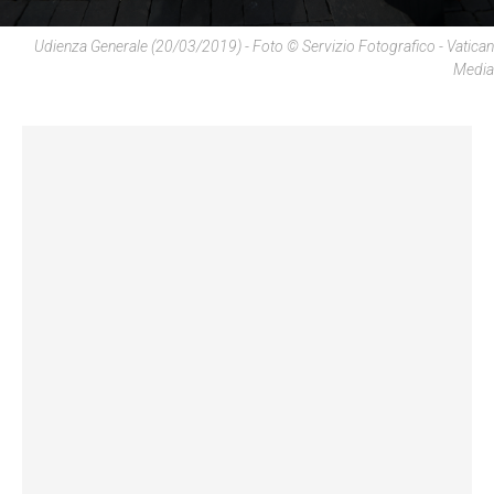
Udienza Generale (20/03/2019) - Foto © Servizio Fotografico - Vatican
Media