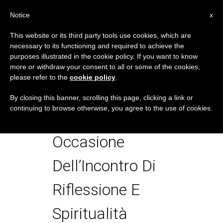
IT
Notice
x
This website or its third party tools use cookies, which are
necessary to its functioning and required to achieve the
TAG
purposes illustrated in the cookie policy. If you want to know
Posts Tagged ‘visita
more or withdraw your consent to all or some of the cookies,
please refer to the
cookie policy
.
Del Santo Padre
By closing this banner, scrolling this page, clicking a link or
continuing to browse otherwise, you agree to the use of cookies.
Francesco A Bari In
Occasione
Dell’Incontro Di
Riflessione E
Spiritualità