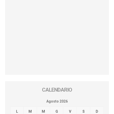
CALENDARIO
Agosto 2026
L
M
M
G
V
S
D