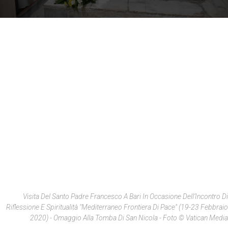
Visita Del Santo Padre Francesco A Bari In Occasione Dell’Incontro Di
Riflessione E Spiritualità "Mediterraneo Frontiera Di Pace" (19-23 Febbraio
2020) - Omaggio Alla Tomba Di San Nicola - Foto © Vatican Media