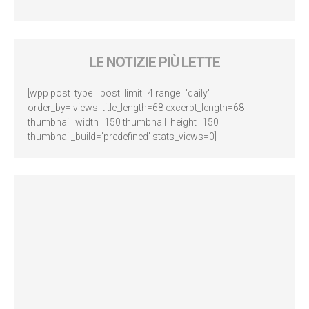
LE NOTIZIE PIÙ LETTE
[wpp post_type='post' limit=4 range='daily'
order_by='views' title_length=68 excerpt_length=68
thumbnail_width=150 thumbnail_height=150
thumbnail_build='predefined' stats_views=0]