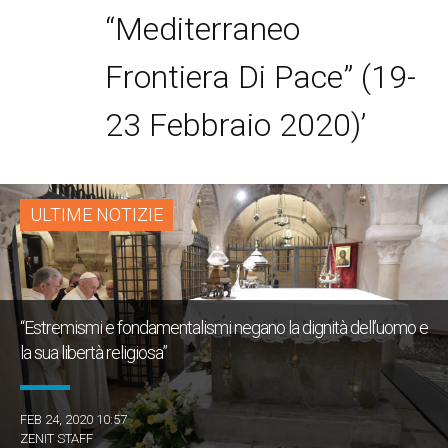
“Mediterraneo
Frontiera Di Pace” (19-
23 Febbraio 2020)’
ULTIME NOTIZIE
“Estremismi e fondamentalismi negano la dignità dell’uomo e
la sua libertà religiosa”
FEB 24, 2020 10:57
ZENIT STAFF