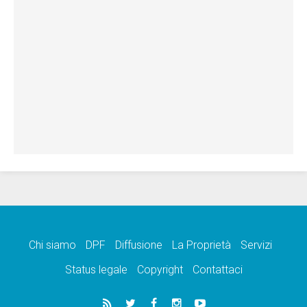
Chi siamo
DPF
Diffusione
La Proprietà
Servizi
Status legale
Copyright
Contattaci