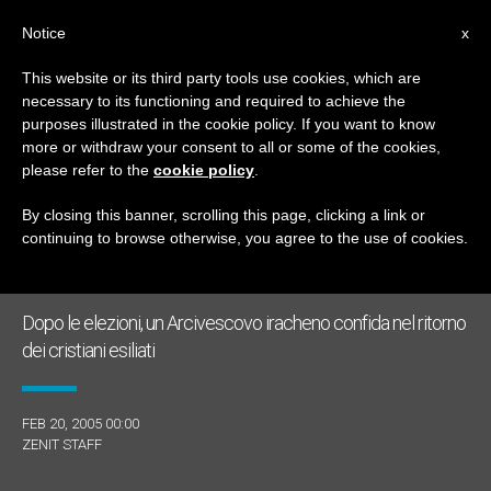
IT
Notice
x
This website or its third party tools use cookies, which are
necessary to its functioning and required to achieve the
TAG
purposes illustrated in the cookie policy. If you want to know
Posts Tagged ‘visit’
more or withdraw your consent to all or some of the cookies,
please refer to the
cookie policy
.
By closing this banner, scrolling this page, clicking a link or
continuing to browse otherwise, you agree to the use of cookies.
ULTIME NOTIZIE
Dopo le elezioni, un Arcivescovo iracheno confida nel ritorno
dei cristiani esiliati
FEB 20, 2005 00:00
ZENIT STAFF