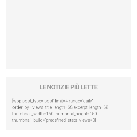
LE NOTIZIE PIÙ LETTE
[wpp post_type='post' limit=4 range='daily'
order_by='views' title_length=68 excerpt_length=68
thumbnail_width=150 thumbnail_height=150
thumbnail_build='predefined' stats_views=0]