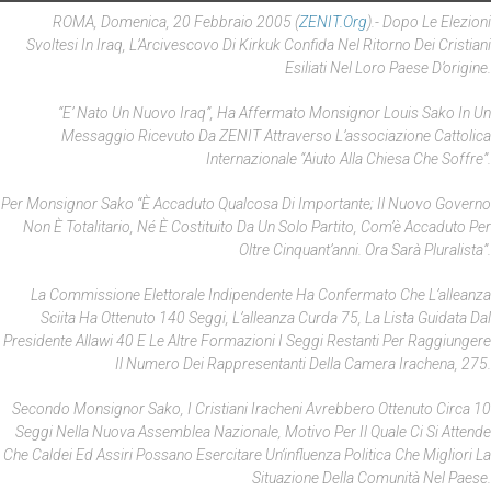
ROMA, Domenica, 20 Febbraio 2005 (
ZENIT.org
).- Dopo Le Elezioni
Svoltesi In Iraq, L’Arcivescovo Di Kirkuk Confida Nel Ritorno Dei Cristiani
Esiliati Nel Loro Paese D’origine.
“E’ Nato Un Nuovo Iraq”, Ha Affermato Monsignor Louis Sako In Un
Messaggio Ricevuto Da ZENIT Attraverso L’associazione Cattolica
Internazionale “Aiuto Alla Chiesa Che Soffre”.
Per Monsignor Sako “è Accaduto Qualcosa Di Importante; Il Nuovo Governo
Non È Totalitario, Né È Costituito Da Un Solo Partito, Com’è Accaduto Per
Oltre Cinquant’anni. Ora Sarà Pluralista”.
La Commissione Elettorale Indipendente Ha Confermato Che L’alleanza
Sciita Ha Ottenuto 140 Seggi, L’alleanza Curda 75, La Lista Guidata Dal
Presidente Allawi 40 E Le Altre Formazioni I Seggi Restanti Per Raggiungere
Il Numero Dei Rappresentanti Della Camera Irachena, 275.
Secondo Monsignor Sako, I Cristiani Iracheni Avrebbero Ottenuto Circa 10
Seggi Nella Nuova Assemblea Nazionale, Motivo Per Il Quale Ci Si Attende
Che Caldei Ed Assiri Possano Esercitare Un’influenza Politica Che Migliori La
Situazione Della Comunità Nel Paese.