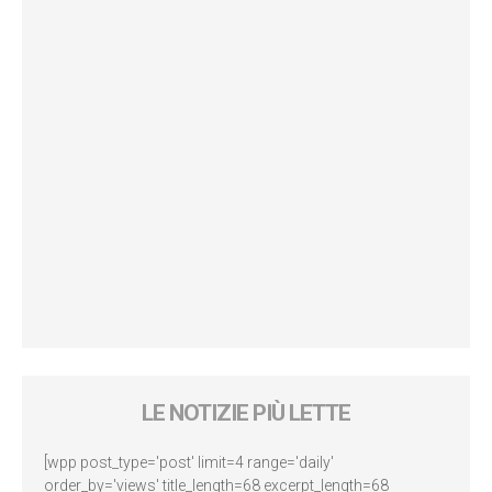
LE NOTIZIE PIÙ LETTE
[wpp post_type='post' limit=4 range='daily'
order_by='views' title_length=68 excerpt_length=68