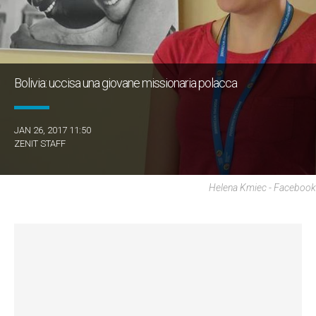
Bolivia: uccisa una giovane missionaria polacca
JAN 26, 2017 11:50
ZENIT STAFF
Helena Kmiec - Facebook