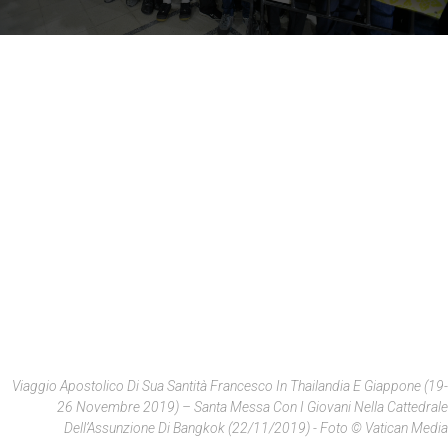
Viaggio Apostolico Di Sua Santità Francesco In Thailandia E Giappone (19-
26 Novembre 2019) – Santa Messa Con I Giovani Nella Cattedrale
Dell’Assunzione Di Bangkok (22/11/2019) - Foto © Vatican Media