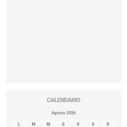
CALENDARIO
Agosto 2026
L
M
M
G
V
S
D