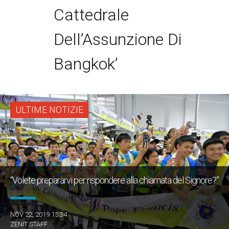
Cattedrale
Dell’Assunzione Di
Bangkok’
ULTIME NOTIZIE
“Volete prepararvi per rispondere alla chiamata del Signore?”
NOV 22, 2019 15:34
ZENIT STAFF