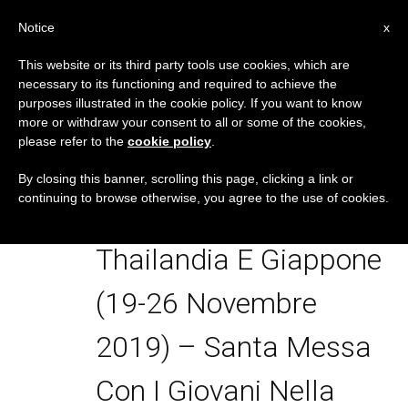
IT
Notice
x
This website or its third party tools use cookies, which are
necessary to its functioning and required to achieve the
TAG
purposes illustrated in the cookie policy. If you want to know
Posts Tagged ‘Viaggio
more or withdraw your consent to all or some of the cookies,
please refer to the
cookie policy
.
Apostolico Di Sua
By closing this banner, scrolling this page, clicking a link or
continuing to browse otherwise, you agree to the use of cookies.
Santità Francesco In
Thailandia E Giappone
(19-26 Novembre
2019) – Santa Messa
Con I Giovani Nella