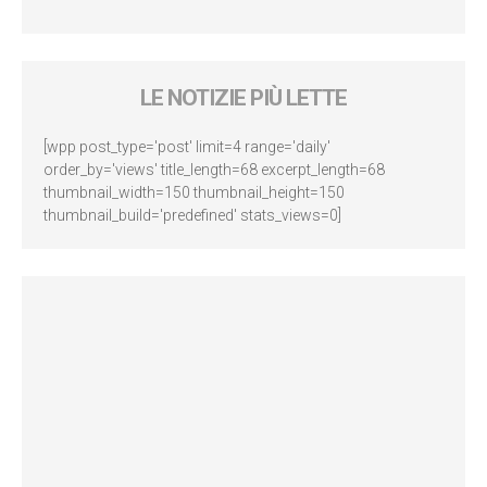
LE NOTIZIE PIÙ LETTE
[wpp post_type='post' limit=4 range='daily'
order_by='views' title_length=68 excerpt_length=68
thumbnail_width=150 thumbnail_height=150
thumbnail_build='predefined' stats_views=0]