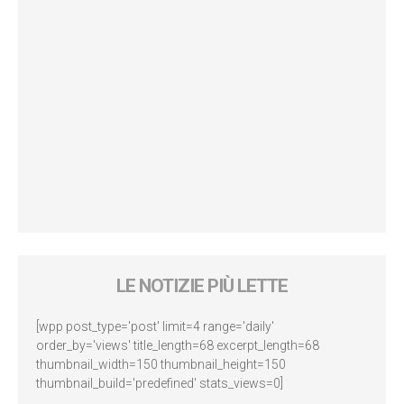
LE NOTIZIE PIÙ LETTE
[wpp post_type='post' limit=4 range='daily'
order_by='views' title_length=68 excerpt_length=68
thumbnail_width=150 thumbnail_height=150
thumbnail_build='predefined' stats_views=0]