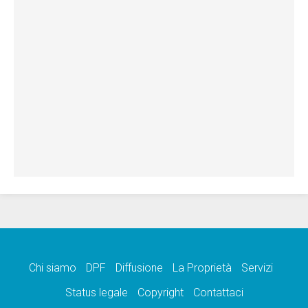
Chi siamo
DPF
Diffusione
La Proprietà
Servizi
Status legale
Copyright
Contattaci