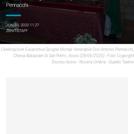
Pennacchi
JUN 30, 2020 11:27
ZENIT STAFF
Celebrazione Eucaristica Spoglie Mortali Venerabile Don Antonio Pennacchi,
Chiesa Abbaziale Di San Pietro, Assisi (28/06/2020) - Foto Coypright
Diocesi Assisi - Nocera Umbra - Gualdo Tadino