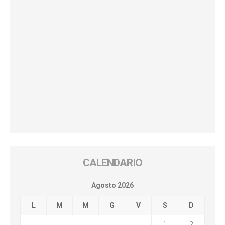
CALENDARIO
Agosto 2026
L
M
M
G
V
S
D
1
2