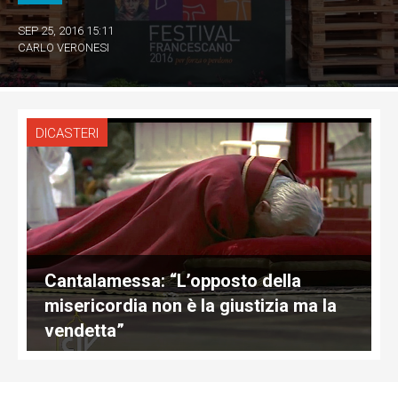
SEP 25, 2016 15:11
CARLO VERONESI
DICASTERI
Cantalamessa: “L’opposto della
misericordia non è la giustizia ma la
vendetta”