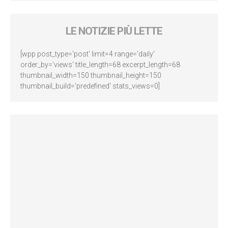
LE NOTIZIE PIÙ LETTE
[wpp post_type='post' limit=4 range='daily'
order_by='views' title_length=68 excerpt_length=68
thumbnail_width=150 thumbnail_height=150
thumbnail_build='predefined' stats_views=0]