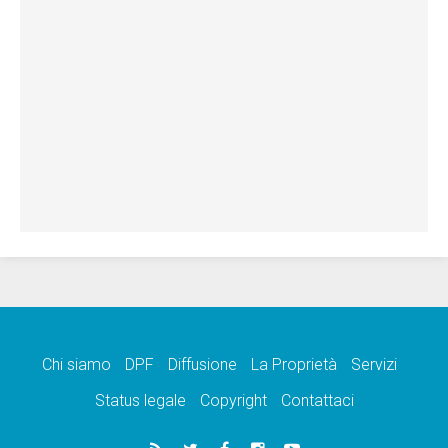
Chi siamo
DPF
Diffusione
La Proprietà
Servizi
Status legale
Copyright
Contattaci