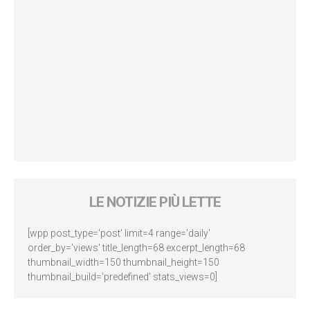
LE NOTIZIE PIÙ LETTE
[wpp post_type='post' limit=4 range='daily'
order_by='views' title_length=68 excerpt_length=68
thumbnail_width=150 thumbnail_height=150
thumbnail_build='predefined' stats_views=0]