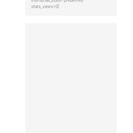
thumbnail_build='predefined'
stats_views=0]