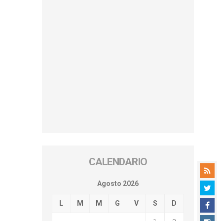
CALENDARIO
Agosto 2026
L
M
M
G
V
S
D