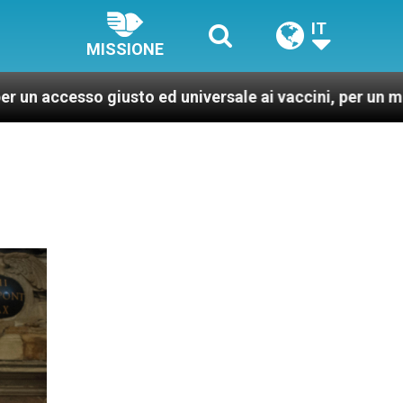
IT
MISSIONE
iusto ed universale ai vaccini, per un mondo più sano e