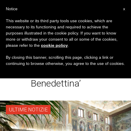
IT
Notice
x
This website or its third party tools use cookies, which are
necessary to its functioning and required to achieve the
TAG
purposes illustrated in the cookie policy. If you want to know
Posts Tagged
more or withdraw your consent to all or some of the cookies,
please refer to the
cookie policy
.
‘Udienza Ai Monaci
By closing this banner, scrolling this page, clicking a link or
continuing to browse otherwise, you agree to the use of cookies.
Della Confederazione
Benedettina’
ULTIME NOTIZIE