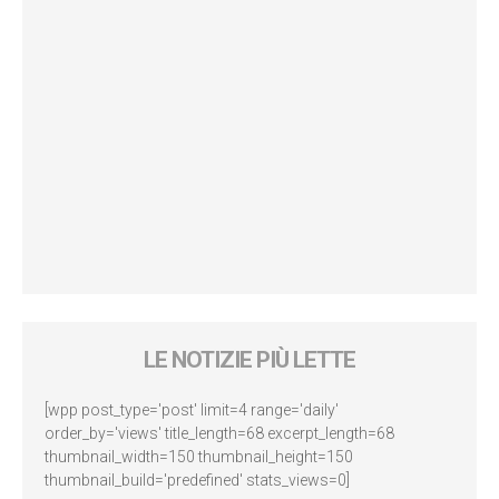
LE NOTIZIE PIÙ LETTE
[wpp post_type='post' limit=4 range='daily'
order_by='views' title_length=68 excerpt_length=68
thumbnail_width=150 thumbnail_height=150
thumbnail_build='predefined' stats_views=0]