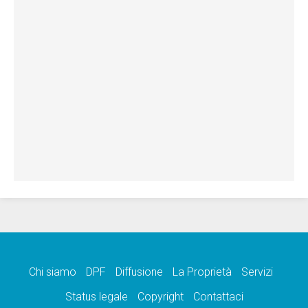
Chi siamo
DPF
Diffusione
La Proprietà
Servizi
Status legale
Copyright
Contattaci