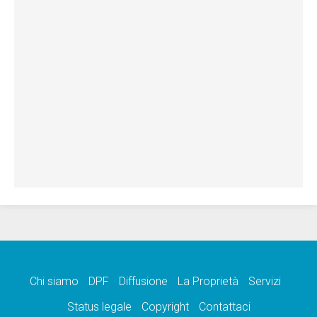
Chi siamo
DPF
Diffusione
La Proprietà
Servizi
Status legale
Copyright
Contattaci