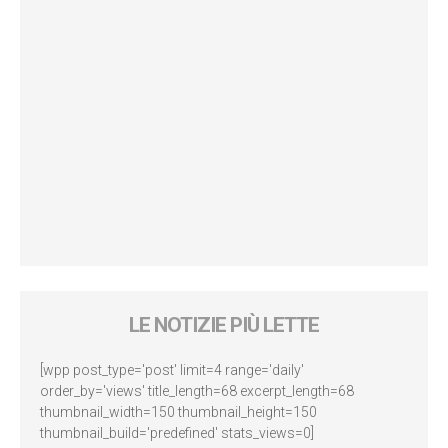
LE NOTIZIE PIÙ LETTE
[wpp post_type='post' limit=4 range='daily'
order_by='views' title_length=68 excerpt_length=68
thumbnail_width=150 thumbnail_height=150
thumbnail_build='predefined' stats_views=0]