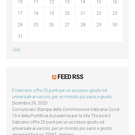
10
11
12
13
14
15
16
17
18
19
20
21
22
23
24
25
26
27
28
29
30
31
« Dic
FEED RSS
Il Vaticano offre 20 punti per un accesso giusto ed
universale ai vaccini, per un mondo più sano e giusto
Dicembre 29, 2020
Comunicato Stampa della Commissione Vaticana Covid-
19 e della Pontificia Accademia per la Vita The post Il
Vaticano offre 20 punti per un accesso giusto ed
universale ai vaccini, per un mondo più sano e giusto
appeared first on ZENIT - Italiano.