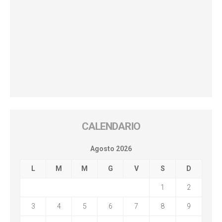
CALENDARIO
Agosto 2026
L
M
M
G
V
S
D
1
2
3
4
5
6
7
8
9