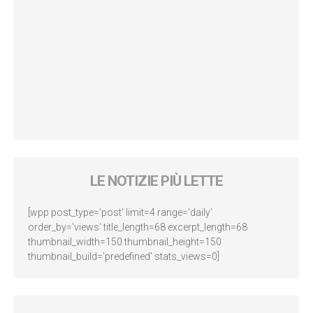
LE NOTIZIE PIÙ LETTE
[wpp post_type='post' limit=4 range='daily'
order_by='views' title_length=68 excerpt_length=68
thumbnail_width=150 thumbnail_height=150
thumbnail_build='predefined' stats_views=0]