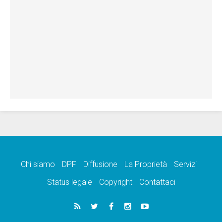
Chi siamo
DPF
Diffusione
La Proprietà
Servizi
Status legale
Copyright
Contattaci