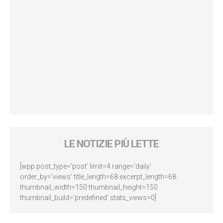
LE NOTIZIE PIÙ LETTE
[wpp post_type='post' limit=4 range='daily'
order_by='views' title_length=68 excerpt_length=68
thumbnail_width=150 thumbnail_height=150
thumbnail_build='predefined' stats_views=0]