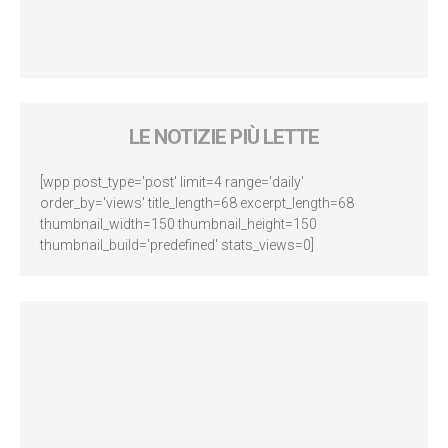
LE NOTIZIE PIÙ LETTE
[wpp post_type='post' limit=4 range='daily'
order_by='views' title_length=68 excerpt_length=68
thumbnail_width=150 thumbnail_height=150
thumbnail_build='predefined' stats_views=0]