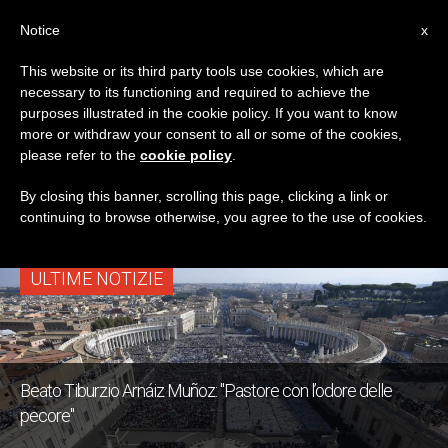
IT
Notice
x
This website or its third party tools use cookies, which are
necessary to its functioning and required to achieve the
TAG
purposes illustrated in the cookie policy. If you want to know
Posts Tagged ‘Tiburzio
more or withdraw your consent to all or some of the cookies,
please refer to the
cookie policy
.
Arnáiz Muñoz’
By closing this banner, scrolling this page, clicking a link or
continuing to browse otherwise, you agree to the use of cookies.
ULTIME NOTIZIE
Beato Tiburzio Arnáiz Muñoz: "Pastore con l’odore delle
pecore"