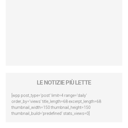
LE NOTIZIE PIÙ LETTE
[wpp post_type='post' limit=4 range='daily'
order_by='views' title_length=68 excerpt_length=68
thumbnail_width=150 thumbnail_height=150
thumbnail_build='predefined' stats_views=0]