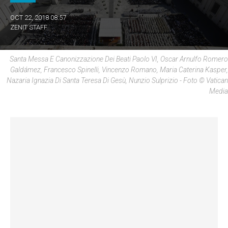
OCT 22, 2018 08:57
ZENIT STAFF
Santa Messa E Canonizzazione Dei Beati Paolo VI, Oscar Arnulfo Romero
Galdámez, Francesco Spinelli, Vincenzo Romano, Maria Caterina Kasper,
Nazaria Ignazia Di Santa Teresa Di Gesù, Nunzio Sulprizio - Foto © Vatican
Media