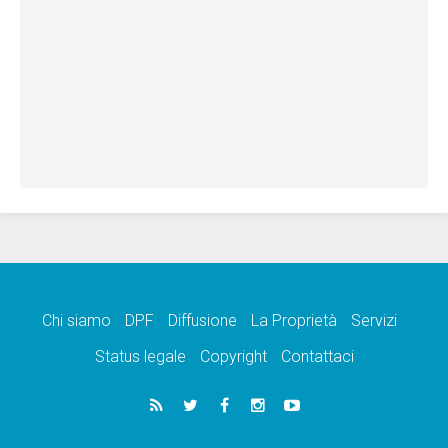
Chi siamo
DPF
Diffusione
La Proprietà
Servizi
Status legale
Copyright
Contattaci