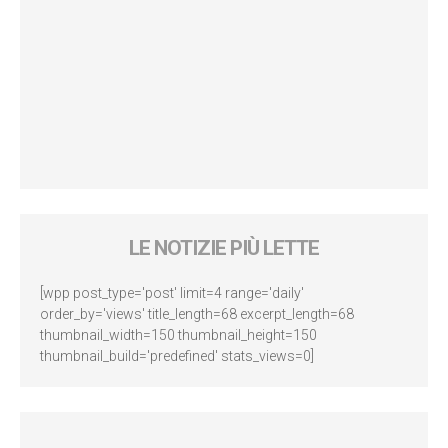
LE NOTIZIE PIÙ LETTE
[wpp post_type='post' limit=4 range='daily'
order_by='views' title_length=68 excerpt_length=68
thumbnail_width=150 thumbnail_height=150
thumbnail_build='predefined' stats_views=0]