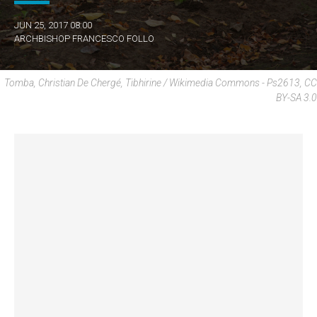
JUN 25, 2017 08:00
ARCHBISHOP FRANCESCO FOLLO
Tomba, Christian De Chergé, Tibhirine / Wikimedia Commons - Ps2613, CC
BY-SA 3.0