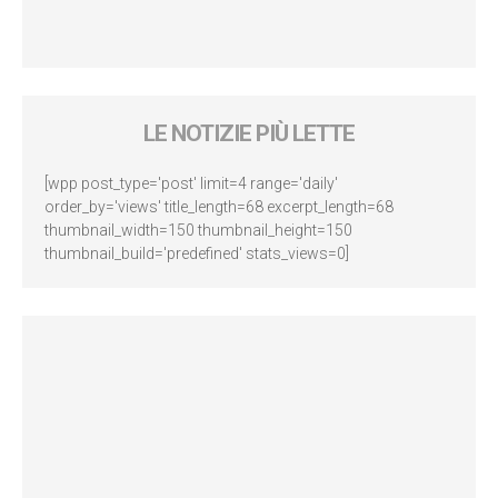
LE NOTIZIE PIÙ LETTE
[wpp post_type='post' limit=4 range='daily'
order_by='views' title_length=68 excerpt_length=68
thumbnail_width=150 thumbnail_height=150
thumbnail_build='predefined' stats_views=0]