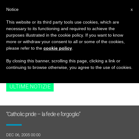
IT
Notice
x
This website or its third party tools use cookies, which are
necessary to its functioning and required to achieve the
TAG
purposes illustrated in the cookie policy. If you want to know
Posts Tagged ‘synod
more or withdraw your consent to all or some of the cookies,
please refer to the
cookie policy
.
On The Family’
By closing this banner, scrolling this page, clicking a link or
continuing to browse otherwise, you agree to the use of cookies.
ULTIME NOTIZIE
“Catholic pride – la fede e l’orgoglio”
DEC 06, 2005 00:00