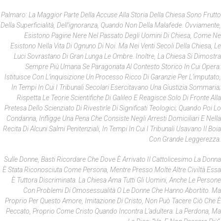
Palmaro: La Maggior Parte Della Accuse Alla Storia Della Chiesa Sono Frutto
Della Superficialità, Dell’ignoranza, Quando Non Della Malafede. Ovviamente,
Esistono Pagine Nere Nel Passato Degli Uomini Di Chiesa, Come Ne
Esistono Nella Vita Di Ognuno Di Noi. Ma Nei Venti Secoli Della Chiesa, Le
Luci Sovrastano Di Gran Lunga Le Ombre. Inoltre, La Chiesa Si Dimostra
Sempre Più Umana Se Paragonata Al Contesto Storico In Cui Opera:
Istituisce Con L’inquisizione Un Processo Ricco Di Garanzie Per L’imputato,
In Tempi In Cui I Tribunali Secolari Esercitavano Una Giustizia Sommaria;
Rispetta Le Teorie Scientifiche Di Galileo E Reagisce Solo Di Fronte Alla
Pretesa Dello Scienziato Di Rivestirle Di Significati Teologici; Quando Poi Lo
Condanna, Infligge Una Pena Che Consiste Negli Arresti Domiciliari E Nella
Recita Di Alcuni Salmi Penitenziali, In Tempi In Cui I Tribunali Usavano Il Boia
Con Grande Leggerezza.
Sulle Donne, Basti Ricordare Che Dove È Arrivato Il Cattolicesimo La Donna
È Stata Riconosciuta Come Persona, Mentre Presso Molte Altre Civiltà Essa
È Tuttora Discriminata. La Chiesa Ama Tutti Gli Uomini, Anche Le Persone
Con Problemi Di Omosessualità O Le Donne Che Hanno Abortito. Ma
Proprio Per Questo Amore, Imitazione Di Cristo, Non Può Tacere Ciò Che È
Peccato, Proprio Come Cristo Quando Incontra L’adultera: La Perdona, Ma