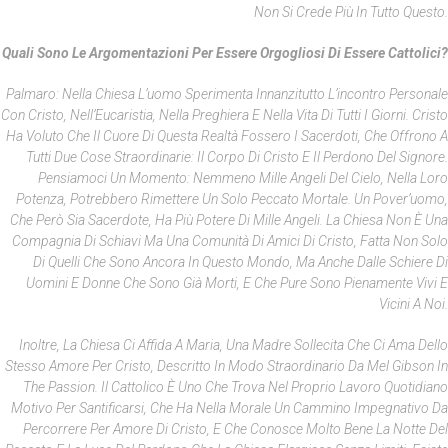
Non Si Crede Più In Tutto Questo.
Quali Sono Le Argomentazioni Per Essere Orgogliosi Di Essere Cattolici?
Palmaro: Nella Chiesa L’uomo Sperimenta Innanzitutto L’incontro Personale
Con Cristo, Nell’Eucaristia, Nella Preghiera E Nella Vita Di Tutti I Giorni. Cristo
Ha Voluto Che Il Cuore Di Questa Realtà Fossero I Sacerdoti, Che Offrono A
Tutti Due Cose Straordinarie: Il Corpo Di Cristo E Il Perdono Del Signore.
Pensiamoci Un Momento: Nemmeno Mille Angeli Del Cielo, Nella Loro
Potenza, Potrebbero Rimettere Un Solo Peccato Mortale. Un Pover’uomo,
Che Però Sia Sacerdote, Ha Più Potere Di Mille Angeli. La Chiesa Non È Una
Compagnia Di Schiavi Ma Una Comunità Di Amici Di Cristo, Fatta Non Solo
Di Quelli Che Sono Ancora In Questo Mondo, Ma Anche Dalle Schiere Di
Uomini E Donne Che Sono Già Morti, E Che Pure Sono Pienamente Vivi E
Vicini A Noi.
Inoltre, La Chiesa Ci Affida A Maria, Una Madre Sollecita Che Ci Ama Dello
Stesso Amore Per Cristo, Descritto In Modo Straordinario Da Mel Gibson In
The Passion
. Il Cattolico È Uno Che Trova Nel Proprio Lavoro Quotidiano
Motivo Per Santificarsi, Che Ha Nella Morale Un Cammino Impegnativo Da
Percorrere Per Amore Di Cristo, E Che Conosce Molto Bene La Notte Del