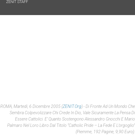
ZENIT STAFF
ROMA, Martedì, 6 Dicembre 2005 (
ZENIT.org
).- Di Fronte Ad Un Mondo Che
Sembra Colpevolizzare Chi Crede In Dio, Vale Sicuramente La Pensa Di
Essere Cattolici. E’ Quanto Sostengono Alessandro Gnocchi E Mario
Palmaro Nel Loro Libro Dal Titolo “Catholic Pride – La Fede E L’orgoglio”
(Piemme, 192 Pagine, 9,90 Euro).