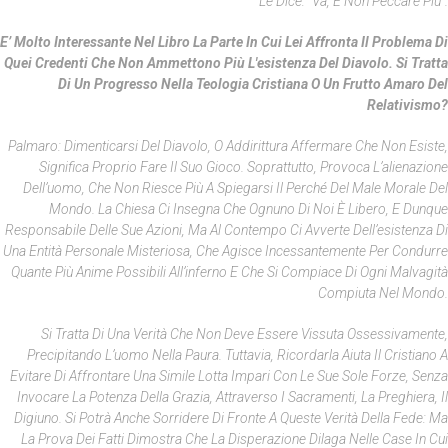
Le Dice: “Va, E Non Peccare Più”.
E’ Molto Interessante Nel Libro La Parte In Cui Lei Affronta Il Problema Di
Quei Credenti Che Non Ammettono Più L'esistenza Del Diavolo. Si Tratta
Di Un Progresso Nella Teologia Cristiana O Un Frutto Amaro Del
Relativismo?
Palmaro: Dimenticarsi Del Diavolo, O Addirittura Affermare Che Non Esiste,
Significa Proprio Fare Il Suo Gioco. Soprattutto, Provoca L’alienazione
Dell’uomo, Che Non Riesce Più A Spiegarsi Il Perché Del Male Morale Del
Mondo. La Chiesa Ci Insegna Che Ognuno Di Noi È Libero, E Dunque
Responsabile Delle Sue Azioni, Ma Al Contempo Ci Avverte Dell’esistenza Di
Una Entità Personale Misteriosa, Che Agisce Incessantemente Per Condurre
Quante Più Anime Possibili All’inferno E Che Si Compiace Di Ogni Malvagità
Compiuta Nel Mondo.
Si Tratta Di Una Verità Che Non Deve Essere Vissuta Ossessivamente,
Precipitando L’uomo Nella Paura. Tuttavia, Ricordarla Aiuta Il Cristiano A
Evitare Di Affrontare Una Simile Lotta Impari Con Le Sue Sole Forze, Senza
Invocare La Potenza Della Grazia, Attraverso I Sacramenti, La Preghiera, Il
Digiuno. Si Potrà Anche Sorridere Di Fronte A Queste Verità Della Fede: Ma
La Prova Dei Fatti Dimostra Che La Disperazione Dilaga Nelle Case In Cui