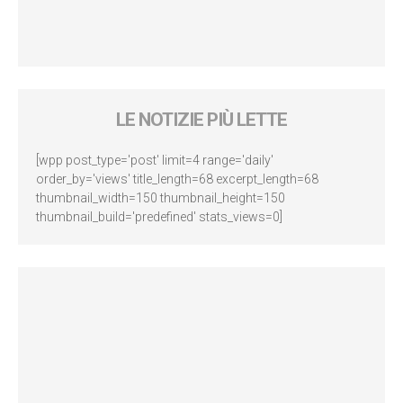
LE NOTIZIE PIÙ LETTE
[wpp post_type='post' limit=4 range='daily'
order_by='views' title_length=68 excerpt_length=68
thumbnail_width=150 thumbnail_height=150
thumbnail_build='predefined' stats_views=0]