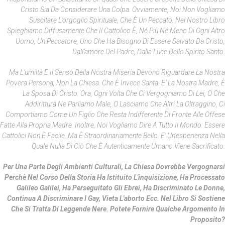
Cristo Sia Da Considerare Una Colpa. Ovviamente, Noi Non Vogliamo
Suscitare L’orgoglio Spirituale, Che È Un Peccato: Nel Nostro Libro
Spieghiamo Diffusamente Che Il Cattolico È, Né Più Né Meno Di Ogni Altro
Uomo, Un Peccatore, Uno Che Ha Bisogno Di Essere Salvato Da Cristo,
Dall’amore Del Padre, Dalla Luce Dello Spirito Santo.
Ma L’umiltà E Il Senso Della Nostra Miseria Devono Riguardare La Nostra
Povera Persona, Non La Chiesa. Che È Invece Santa. E’ La Nostra Madre, È
La Sposa Di Cristo: Ora, Ogni Volta Che Ci Vergogniamo Di Lei, O Che
Addirittura Ne Parliamo Male, O Lasciamo Che Altri La Oltraggino, Ci
Comportiamo Come Un Figlio Che Resta Indifferente Di Fronte Alle Offese
Fatte Alla Propria Madre. Inoltre, Noi Vogliamo Dire A Tutto Il Mondo: Essere
Cattolici Non È Facile, Ma È Straordinariamente Bello. E’ Un’esperienza Nella
Quale Nulla Di Ciò Che È Autenticamente Umano Viene Sacrificato.
Per Una Parte Degli Ambienti Culturali, La Chiesa Dovrebbe Vergognarsi
Perchè Nel Corso Della Storia Ha Istituito L'inquisizione, Ha Processato
Galileo Galilei, Ha Perseguitato Gli Ebrei, Ha Discriminato Le Donne,
Continua A Discriminare I Gay, Vieta L'aborto Ecc. Nel Libro Si Sostiene
Che Si Tratta Di Leggende Nere. Potete Fornire Qualche Argomento In
Proposito?