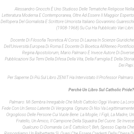
Alessandro Gnocchi È Uno Studioso Delle Tematiche Religiose Nella
Letteratura Moderna E Contemporanea, Oltre Ad Essere Il Maggior Esperto
Dell’opera Del Giornalista E Scrittore Umorista Italiano Giovannino Guareschi
(1908-1968) Su Cui Ha Pubblicato Vari Libri.
Docente Di Filosofia Teoretica Al Corso Di Laurea In Scienze Giuridiche
Dell’Università Europea Di Roma E Docente Di Bioetica All’Ateneo Pontificio
Regina Apostolorum
, Mario Palmaro È Invece Autore Di Diverse
Pubblicazioni Sui Temi Della Difesa Della Vita, Della Famiglia E Della Storia
Dei Papi.
Per Saperne Di Più Sul Libro ZENIT Ha Intervistato Il Professor Palmaro.
Perchè Un Libro Sul Catholic Pride?
Palmaro: Mi Sembra Innegabile Che Molti Cattolici Oggi Vivano La Loro
Fede Con Un Senso Latente Di Vergogna. Ognuno Di Noi Va Legittimamente
Orgoglioso Delle Persone Cui Vuole Bene: La Moglie, I Figli, La Madre, Un
Fratello, Un Amico, Il Campione Della Squadra Del Cuore. Se Invece
Qualcuno Ci Domanda: Lei È Cattolico?, Beh, Spesso Capita Che
Rispondiamo Un Balbettante Sì. Quasi Che Essere Credenti Della Chiesa Di