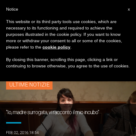
IT
Notice
x
This website or its third party tools use cookies, which are
necessary to its functioning and required to achieve the
TAG
purposes illustrated in the cookie policy. If you want to know
Posts Tagged
more or withdraw your consent to all or some of the cookies,
please refer to the
cookie policy
.
‘surrogacy’
By closing this banner, scrolling this page, clicking a link or
continuing to browse otherwise, you agree to the use of cookies.
ULTIME NOTIZIE
"Io, madre surrogata, vi racconto il mio incubo"
FEB 02, 2016 18:54