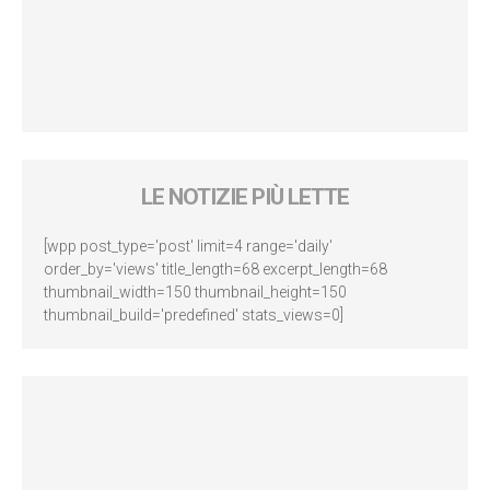
LE NOTIZIE PIÙ LETTE
[wpp post_type='post' limit=4 range='daily'
order_by='views' title_length=68 excerpt_length=68
thumbnail_width=150 thumbnail_height=150
thumbnail_build='predefined' stats_views=0]