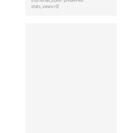
thumbnail_build='predefined'
stats_views=0]