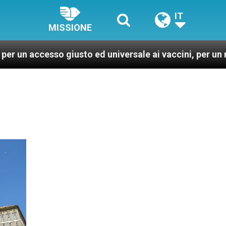
IT
MISSIONE
o giusto ed universale ai vaccini, per un mondo più san