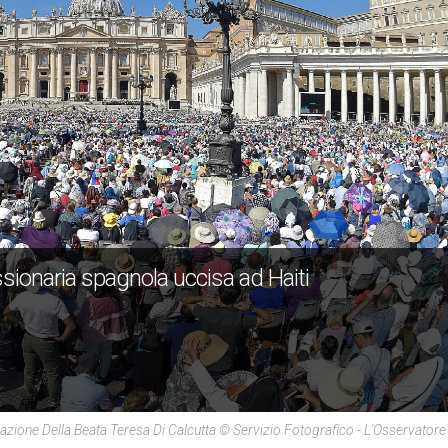
sionaria spagnola uccisa ad Haiti
azione Della Beata Teresa Di Calcutta © Servizio Fotografico - L'Osservato