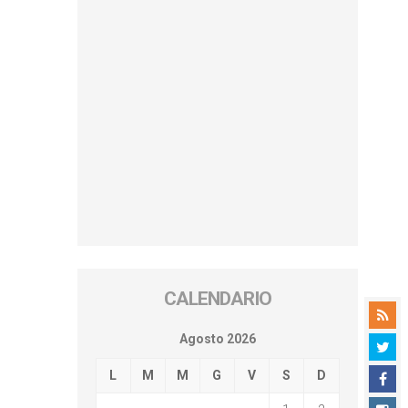
CALENDARIO
Agosto 2026
L
M
M
G
V
S
D