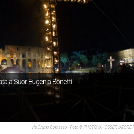
data a Suor Eugenia Bonetti
Via Crucis Colosseo - Foto © PHOTO.VA - OSSERVATOR