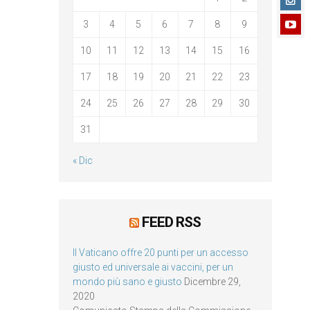
3
4
5
6
7
8
9
10
11
12
13
14
15
16
17
18
19
20
21
22
23
24
25
26
27
28
29
30
31
« Dic
FEED RSS
Il Vaticano offre 20 punti per un accesso
giusto ed universale ai vaccini, per un
mondo più sano e giusto
Dicembre 29,
2020