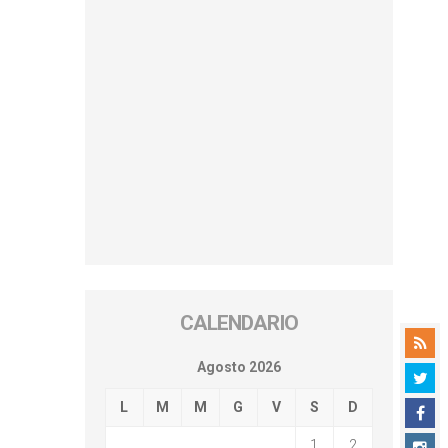
CALENDARIO
Agosto 2026
L
M
M
G
V
S
D
1
2