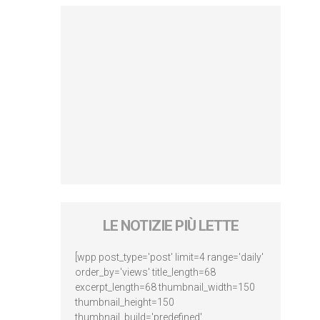
LE NOTIZIE PIÙ LETTE
[wpp post_type='post' limit=4 range='daily'
order_by='views' title_length=68
excerpt_length=68 thumbnail_width=150
thumbnail_height=150
thumbnail_build='predefined'