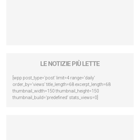
LE NOTIZIE PIÙ LETTE
[wpp post_type='post' limit=4 range='daily'
order_by='views' title_length=68 excerpt_length=68
thumbnail_width=150 thumbnail_height=150
thumbnail_build='predefined' stats_views=0]