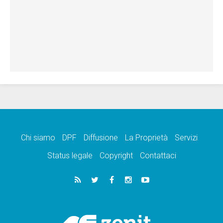
Chi siamo
DPF
Diffusione
La Proprietà
Servizi
Status legale
Copyright
Contattaci