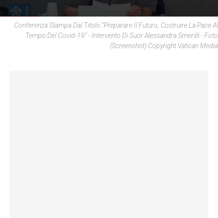
Conferenza Stampa Dal Titolo “Preparare Il Futuro, Costruire La Pace Al
Tempo Del Covid-19” - Intervento Di Suor Alessandra Smerilli - Foto
(Screenshot) Copyright Vatican Media