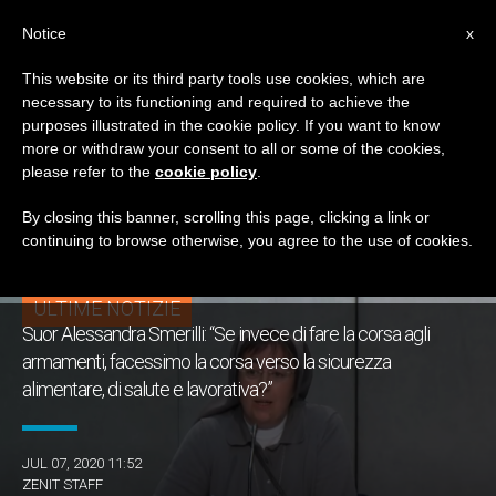
IT
Notice
x
This website or its third party tools use cookies, which are
necessary to its functioning and required to achieve the
TAG
purposes illustrated in the cookie policy. If you want to know
Posts Tagged ‘suor
more or withdraw your consent to all or some of the cookies,
please refer to the
cookie policy
.
Alessandra Smerilli’
By closing this banner, scrolling this page, clicking a link or
continuing to browse otherwise, you agree to the use of cookies.
ULTIME NOTIZIE
Suor Alessandra Smerilli: “Se invece di fare la corsa agli
armamenti, facessimo la corsa verso la sicurezza
alimentare, di salute e lavorativa?”
JUL 07, 2020 11:52
ZENIT STAFF