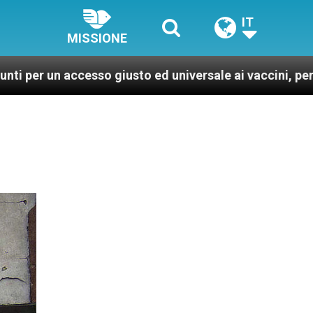
IT
MISSIONE
sso giusto ed universale ai vaccini, per un mondo più s