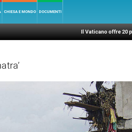
A
CHIESA E MONDO
DOCUMENTI
Il Vaticano offre 20 punti per un acce
atra’