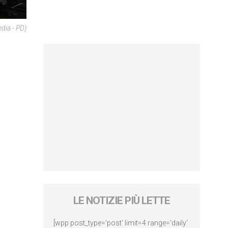
dia - PD)
LE NOTIZIE PIÙ LETTE
[wpp post_type='post' limit=4 range='daily'