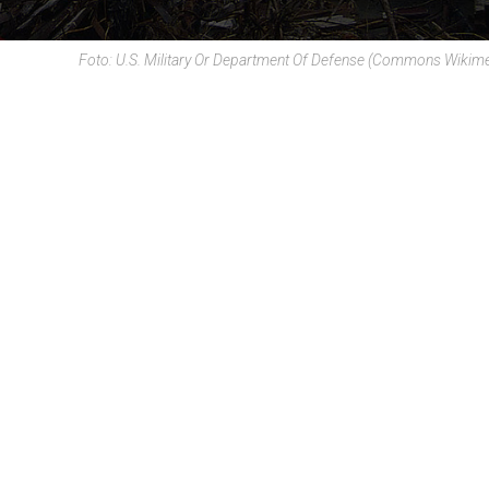
Foto: U.S. Military Or Department Of Defense (Commons Wikime