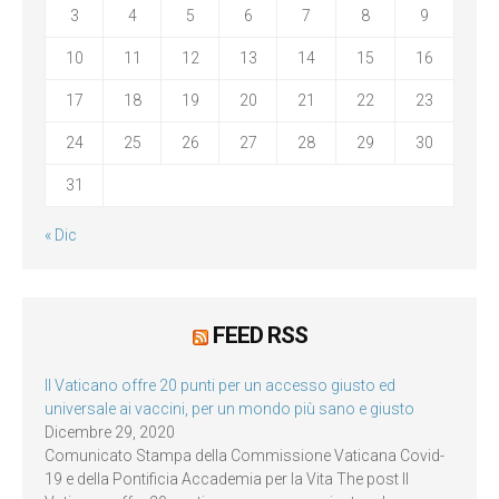
3
4
5
6
7
8
9
10
11
12
13
14
15
16
17
18
19
20
21
22
23
24
25
26
27
28
29
30
31
« Dic
FEED RSS
Il Vaticano offre 20 punti per un accesso giusto ed
universale ai vaccini, per un mondo più sano e giusto
Dicembre 29, 2020
Comunicato Stampa della Commissione Vaticana Covid-
19 e della Pontificia Accademia per la Vita The post Il