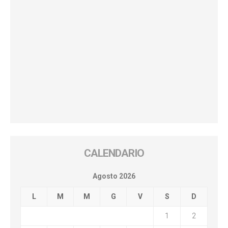
CALENDARIO
Agosto 2026
L
M
M
G
V
S
D
1
2