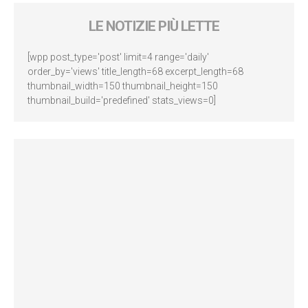
LE NOTIZIE PIÙ LETTE
[wpp post_type='post' limit=4 range='daily'
order_by='views' title_length=68 excerpt_length=68
thumbnail_width=150 thumbnail_height=150
thumbnail_build='predefined' stats_views=0]